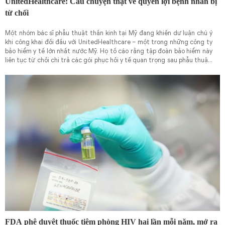
UnitedHealthcare: Câu chuyện thật về quyền lợi bệnh nhân bị
từ chối
Một nhóm bác sĩ phẫu thuật thần kinh tại Mỹ đang khiến dư luận chú ý
khi công khai đối đầu với UnitedHealthcare – một trong những công ty
bảo hiểm y tế lớn nhất nước Mỹ. Họ tố cáo rằng tập đoàn bảo hiểm này
liên tục từ chối chi trả các gói phục hồi y tế quan trọng sau phẫu thuật,
khiến bệnh nhân rơi vào cảnh khốn cùng, thậm chí có nguy cơ tái phát
hoặc tàn tật vĩnh viễn.
FDA phê duyệt thuốc tiêm phòng HIV hai lần mỗi năm, mở ra