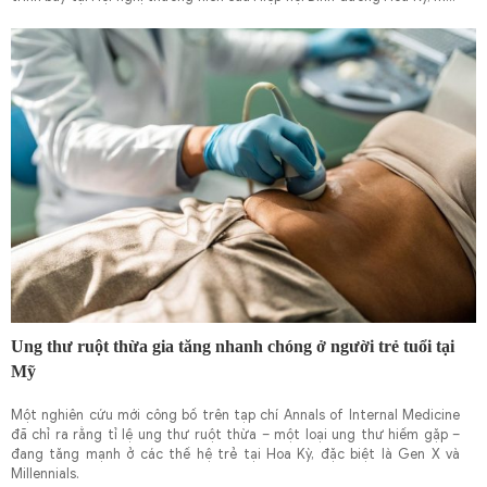
chế độ ăn đơn giản – gọi là MIND diet – có thể làm giảm đáng kể nguy
cơ mắc bệnh này. Đáng chú ý, ngay cả khi bạn chỉ mới bắt đầu thay đổi
chế độ ăn ở độ tuổi trung niên hoặc cao tuổi, lợi ích vẫn rất rõ ràng.
Ung thư ruột thừa gia tăng nhanh chóng ở người trẻ tuổi tại
Mỹ
Một nghiên cứu mới công bố trên tạp chí Annals of Internal Medicine
đã chỉ ra rằng tỉ lệ ung thư ruột thừa – một loại ung thư hiếm gặp –
đang tăng mạnh ở các thế hệ trẻ tại Hoa Kỳ, đặc biệt là Gen X và
Millennials.