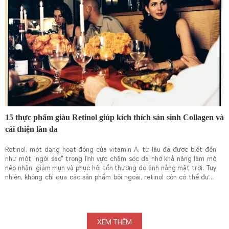
15 thực phẩm giàu Retinol giúp kích thích sản sinh Collagen và
cải thiện làn da
Retinol, một dạng hoạt động của vitamin A, từ lâu đã được biết đến
như một "ngôi sao" trong lĩnh vực chăm sóc da nhờ khả năng làm mờ
nếp nhăn, giảm mụn và phục hồi tổn thương do ánh nắng mặt trời. Tuy
nhiên, không chỉ qua các sản phẩm bôi ngoài, retinol còn có thể được
hấp thụ hiệu quả thông qua chế độ ăn uống hàng ngày.
XEM THÊM