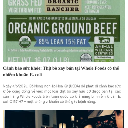
Cảnh báo sức khỏe: Thịt bò xay bán tại Whole Foods có thể
nhiễm khuẩn E. coli
Ngày 4/6/2025, Bộ Nông nghiệp Hoa Kỳ (USDA) đã phát đi cảnh báo sức
khỏe cộng đồng về việc một loại thịt bò xay hữu cơ được bán tại các
cửa hàng Whole Foods trên toàn quốc có khả năng bị nhiễm khuẩn E.
coli O157:H7 – một chủng vi khuẩn có thể gây bệnh nặng.