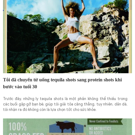
Tôi đã chuyển từ uống tequila shots sang protein shots khi
bước vào tuổi 30
Trước đây, những ly tequila shots là một phần không thể thiếu trong
các buổi gặp gỡ bạn bè, giúp tôi giải tỏa căng thẳng, tuy nhiên, dần dà,
tôi nhận ra đó không còn là lựa chọn tốt cho sức khỏe.