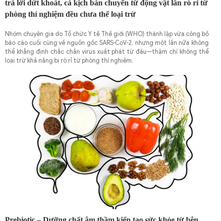
trả lời dứt khoát, cả kịch bản chuyển từ động vật lẫn rò rỉ từ
phòng thí nghiệm đều chưa thể loại trừ
Nhóm chuyên gia do Tổ chức Y tế Thế giới (WHO) thành lập vừa công bố
báo cáo cuối cùng về nguồn gốc SARS‑CoV‑2, nhưng một lần nữa không
thể khẳng định chắc chắn virus xuất phát từ đâu—thậm chí không thể
loại trừ khả năng bị rò rỉ từ phòng thí nghiệm.
Prebiotic – Dưỡng chất âm thầm kiến tạo sức khỏe từ bên