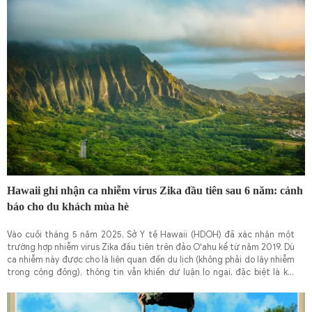
Hawaii ghi nhận ca nhiễm virus Zika đầu tiên sau 6 năm: cảnh
báo cho du khách mùa hè
Vào cuối tháng 5 năm 2025, Sở Y tế Hawaii (HDOH) đã xác nhận một
trường hợp nhiễm virus Zika đầu tiên trên đảo Oʻahu kể từ năm 2019. Dù
ca nhiễm này được cho là liên quan đến du lịch (không phải do lây nhiễm
trong cộng đồng), thông tin vẫn khiến dư luận lo ngại, đặc biệt là khi
mùa cao điểm du lịch hè đang đến gần.