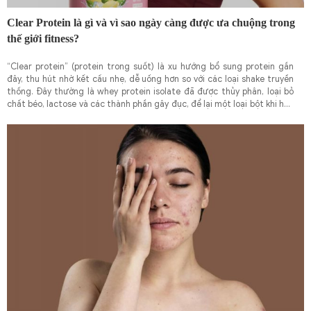
Clear Protein là gì và vì sao ngày càng được ưa chuộng trong
thế giới fitness?
“Clear protein” (protein trong suốt) là xu hướng bổ sung protein gần
đây, thu hút nhờ kết cấu nhẹ, dễ uống hơn so với các loại shake truyền
thống. Đây thường là whey protein isolate đã được thủy phân, loại bỏ
chất béo, lactose và các thành phần gây đục, để lại một loại bột khi hòa
với nước tạo thành đồ uống gần như nước trái cây, vẫn chứa hàm lượng
protein cao nhưng ít calo, chất béo và carbohydrate.