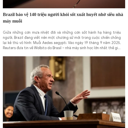
Brazil bảo vệ 140 triệu người khỏi sốt xuất huyết nhờ siêu nhà
máy muỗi
Giữa những cơn mưa nhiệt đới và những cơn sốt hành hạ hàng triệu
người, Brazil đang viết nên một chương sử mới trong cuộc chiến chống
lại kẻ thù vô hình: Muỗi Aedes aegypti. Vào ngày 19 tháng 9 năm 2025,
Reuters đưa tin về Wolbito do Brasil – nhà máy sinh học lớn nhất thế giới
chuyên sản xuất muỗi nhiễm vi khuẩn Wolbachia – hứa hẹn bảo vệ 140
triệu người dân Brazil khỏi sốt xuất huyết và các bệnh liên quan trong
những năm tới. Đây không chỉ là một cơ sở sản xuất; nó là biểu tượng
của sự kết hợp giữa khoa học và hy vọng, nơi những "muỗi tốt" được thả
ra để chế ngự "muỗi xấu", mang lại hy vọng cho một quốc gia từng
chứng kiến hơn 6.000 ca tử vong vì dengue chỉ trong năm ngoái.