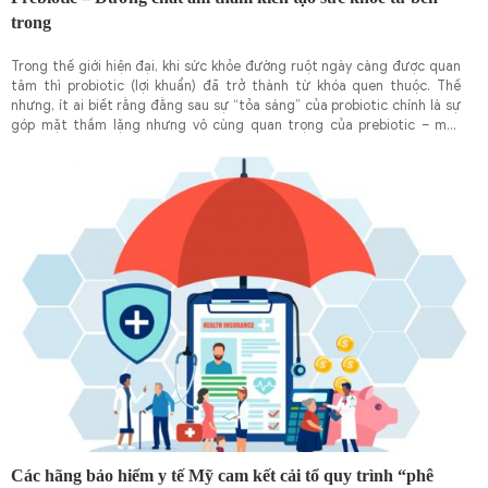
trong
Trong thế giới hiện đại, khi sức khỏe đường ruột ngày càng được quan
tâm thì probiotic (lợi khuẩn) đã trở thành từ khóa quen thuộc. Thế
nhưng, ít ai biết rằng đằng sau sự “tỏa sáng” của probiotic chính là sự
góp mặt thầm lặng nhưng vô cùng quan trọng của prebiotic – một
nhóm chất xơ đặc biệt được xem là "nguồn sống" nuôi dưỡng lợi khuẩn
trong cơ thể. Và cũng chính vì vậy, giới chuyên gia dinh dưỡng ngày
càng đánh giá cao vai trò của prebiotic trong việc xây dựng nền tảng
sức khỏe toàn diện.
Các hãng bảo hiểm y tế Mỹ cam kết cải tổ quy trình “phê