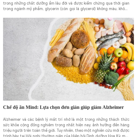
trong những chất dưỡng ẩm lâu đời và được kiểm chứng qua thời gian
trong ngành mỹ phẩm, glycerin (còn gọi là glycerol) không màu, không
mùi, kết cấu sánh tựa như siro, nhưng lại cực kỳ mạnh mẽ trong việc
ngậm nước.
Chế độ ăn Mind: Lựa chọn đơn giản giúp giảm Alzheimer
Alzheimer và các bệnh lý mất trí nhớ là một trong những thách thức
sức khỏe cộng đồng nghiêm trọng nhất hiện nay, ảnh hưởng đến hàng
triệu người trên toàn thế giới. Tuy nhiên, theo một nghiên cứu mới được
trình bày tại Hội nghị thường niên của Hiệp hội Dinh dưỡng Hoa Kỳ, một