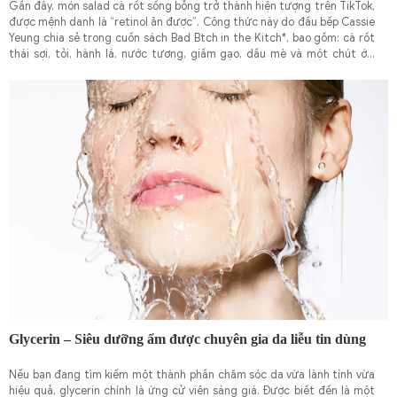
Gần đây, món salad cà rốt sống bỗng trở thành hiện tượng trên TikTok,
được mệnh danh là “retinol ăn được”. Công thức này do đầu bếp Cassie
Yeung chia sẻ trong cuốn sách Bad Btch in the Kitch*, bao gồm: cà rốt
thái sợi, tỏi, hành lá, nước tương, giấm gạo, dầu mè và một chút ớt.
Nhiều người tin rằng món ăn này giúp tăng cường sản sinh vitamin A và
cải thiện sức khỏe làn da – từ đó mang lại vẻ ngoài sáng mịn, đều màu
không kém gì retinol bôi ngoài da.
Glycerin – Siêu dưỡng ẩm được chuyên gia da liễu tin dùng
Nếu bạn đang tìm kiếm một thành phần chăm sóc da vừa lành tính vừa
hiệu quả, glycerin chính là ứng cử viên sáng giá. Được biết đến là một