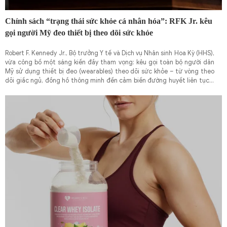
Chính sách “trạng thái sức khỏe cá nhân hóa”: RFK Jr. kêu
gọi người Mỹ đeo thiết bị theo dõi sức khỏe
Robert F. Kennedy Jr., Bộ trưởng Y tế và Dịch vụ Nhân sinh Hoa Kỳ (HHS),
vừa công bố một sáng kiến đầy tham vọng: kêu gọi toàn bộ người dân
Mỹ sử dụng thiết bị đeo (wearables) theo dõi sức khỏe – từ vòng theo
dõi giấc ngủ, đồng hồ thông minh đến cảm biến đường huyết liên tục –
trong vòng bốn năm tới, nằm trong chương trình "Making America
Healthy Again" (MAHA).