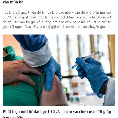
vào mùa hè
Tóc khô dễ gãy, thiếu độ ẩm và khó vào nếp – vấn đề phổ biến mà mọi
người đều gặp ít nhất một lần trong đời. Mùa hè 2025 là lúc tuyệt vời
để đầu tư vào bộ gội xả dưỡng ẩm cao cấp, phục hồi cấu trúc tóc từ
gốc tới ngọn. Dưới đây là 5 bộ gội xả được Allure, các chuyên gia tạo
mẫu và người dùng đánh giá cao nhất trong năm nay.
Phát hiện mới từ đại học UCLA – tiêm vaccine covid-19 giúp
bảo vệ thận