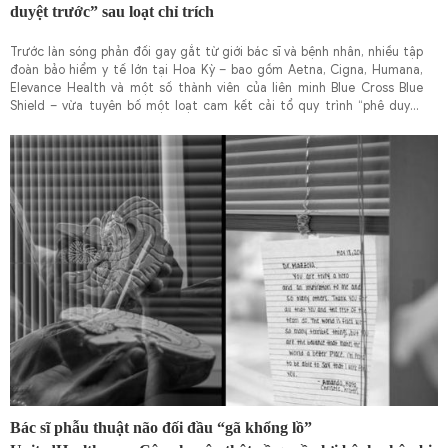
duyệt trước” sau loạt chỉ trích
Trước làn sóng phản đối gay gắt từ giới bác sĩ và bệnh nhân, nhiều tập
đoàn bảo hiểm y tế lớn tại Hoa Kỳ – bao gồm Aetna, Cigna, Humana,
Elevance Health và một số thành viên của liên minh Blue Cross Blue
Shield – vừa tuyên bố một loạt cam kết cải tổ quy trình “phê duyệt
trước” (prior authorization) vốn bị đánh giá là rườm rà và gây trì hoãn
việc điều trị.
Bác sĩ phẫu thuật não đối đầu “gã khổng lồ”