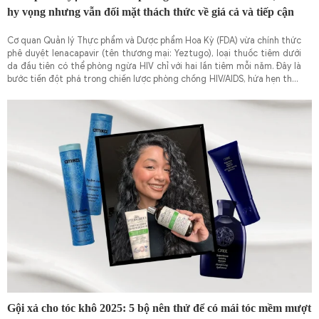
hy vọng nhưng vẫn đối mặt thách thức về giá cả và tiếp cận
Cơ quan Quản lý Thực phẩm và Dược phẩm Hoa Kỳ (FDA) vừa chính thức
phê duyệt lenacapavir (tên thương mại: Yeztugo), loại thuốc tiêm dưới
da đầu tiên có thể phòng ngừa HIV chỉ với hai lần tiêm mỗi năm. Đây là
bước tiến đột phá trong chiến lược phòng chống HIV/AIDS, hứa hẹn thay
thế các phương pháp PrEP truyền thống yêu cầu dùng thuốc hàng ngày
hoặc tiêm hai tháng một lần.
Gội xả cho tóc khô 2025: 5 bộ nên thử để có mái tóc mềm mượt