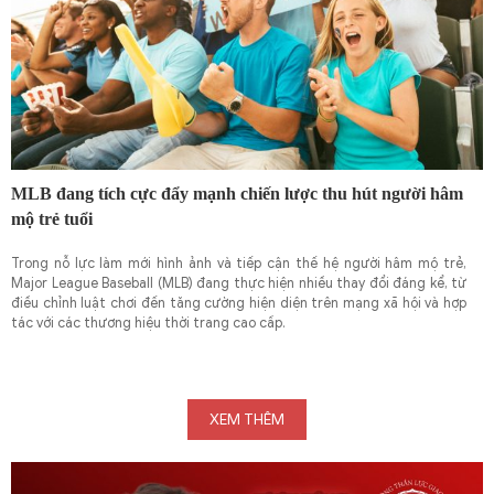
MLB đang tích cực đẩy mạnh chiến lược thu hút người hâm
mộ trẻ tuổi
Trong nỗ lực làm mới hình ảnh và tiếp cận thế hệ người hâm mộ trẻ,
Major League Baseball (MLB) đang thực hiện nhiều thay đổi đáng kể, từ
điều chỉnh luật chơi đến tăng cường hiện diện trên mạng xã hội và hợp
tác với các thương hiệu thời trang cao cấp.
XEM THÊM