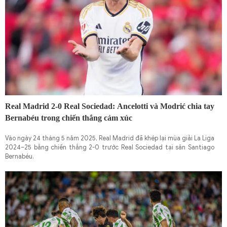
Real Madrid 2-0 Real Sociedad: Ancelotti và Modrić chia tay
Bernabéu trong chiến thắng cảm xúc
Vào ngày 24 tháng 5 năm 2025, Real Madrid đã khép lại mùa giải La Liga
2024–25 bằng chiến thắng 2-0 trước Real Sociedad tại sân Santiago
Bernabéu.