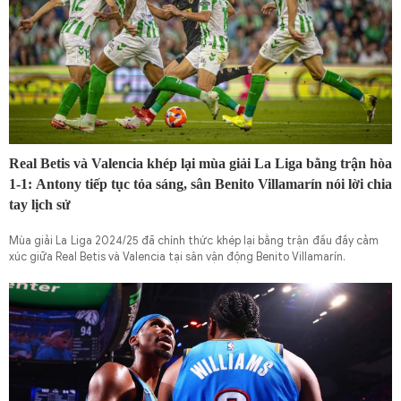
Real Betis và Valencia khép lại mùa giải La Liga bằng trận hòa
1-1: Antony tiếp tục tỏa sáng, sân Benito Villamarín nói lời chia
tay lịch sử
Mùa giải La Liga 2024/25 đã chính thức khép lại bằng trận đấu đầy cảm
xúc giữa Real Betis và Valencia tại sân vận động Benito Villamarín.