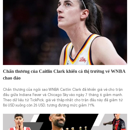
Chấn thương của Caitlin Clark khiến cả thị trường vé WNBA
chao đảo
Chấn thương của ngôi sao WNBA Caitlin Clark đã khiến giá vé cho trận
đấu giữa Indiana Fever và Chicago Sky vào ngày 7 tháng 6 giảm mạnh.
Theo dữ liệu từ TickPick, giá vé thấp nhất cho trận đấu này đã giảm từ
86 USD xuống còn 25 USD, tương đương mức giảm 71%.