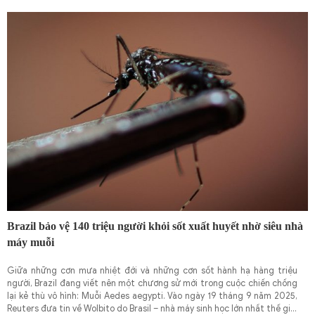
dán poster cũ. Từ một ý tưởng thử nghiệm, dự án ảnh mang tên “KX-
100” đã dần hình thành.
Brazil bảo vệ 140 triệu người khỏi sốt xuất huyết nhờ siêu nhà
máy muỗi
Giữa những cơn mưa nhiệt đới và những cơn sốt hành hạ hàng triệu
người, Brazil đang viết nên một chương sử mới trong cuộc chiến chống
lại kẻ thù vô hình: Muỗi Aedes aegypti. Vào ngày 19 tháng 9 năm 2025,
Reuters đưa tin về Wolbito do Brasil – nhà máy sinh học lớn nhất thế giới