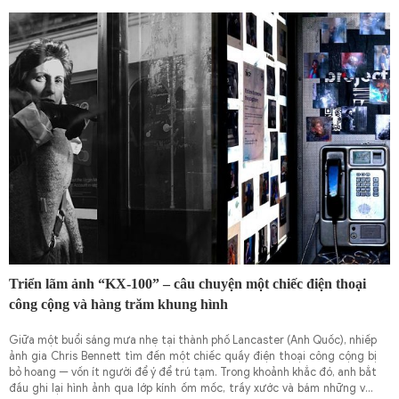
Văn phòng Đạo đức Chính phủ Mỹ (OGE). Đây là một phần trong danh
mục lớn hơn, khi tổng trị giá tiềm năng của các giao dịch mà ông thực
hiện trong giai đoạn này được ước tính lên đến 337 triệu USD.
Triển lãm ảnh “KX-100” – câu chuyện một chiếc điện thoại
công cộng và hàng trăm khung hình
Giữa một buổi sáng mưa nhẹ tại thành phố Lancaster (Anh Quốc), nhiếp
ảnh gia Chris Bennett tìm đến một chiếc quầy điện thoại công cộng bị
bỏ hoang — vốn ít người để ý để trú tạm. Trong khoảnh khắc đó, anh bắt
đầu ghi lại hình ảnh qua lớp kính ốm mốc, trầy xước và bám những vết