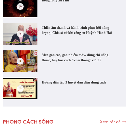
Bóng rồng Sư Phụ
Thiền âm thanh và hành trình phục hồi năng
lượng: Chia sẻ từ khí công sư Huỳnh Hảnh Hải
Men gan cao, gan nhiễm mỡ – đừng chỉ uống
thuốc, hãy học cách “khai thông” cơ thể
Hướng dẫn tập 3 huyệt đan điền đúng cách
PHONG CÁCH SỐNG
Xem tất cả