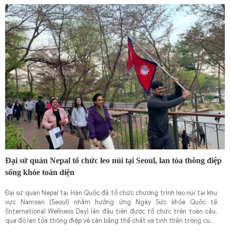
Đại sứ quán Nepal tổ chức leo núi tại Seoul, lan tỏa thông điệp
sống khỏe toàn diện
Đại sứ quán Nepal tại Hàn Quốc đã tổ chức chương trình leo núi tại khu
vực Namsan (Seoul) nhằm hưởng ứng Ngày Sức khỏe Quốc tế
(International Wellness Day) lần đầu tiên được tổ chức trên toàn cầu,
qua đó lan tỏa thông điệp về cân bằng thể chất và tinh thần trong cuộc