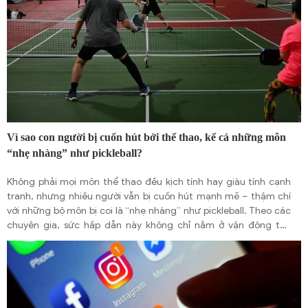
Vì sao con người bị cuốn hút bởi thể thao, kể cả những môn
“nhẹ nhàng” như pickleball?
Không phải mọi môn thể thao đều kịch tính hay giàu tính cạnh
tranh, nhưng nhiều người vẫn bị cuốn hút mạnh mẽ – thậm chí
với những bộ môn bị coi là “nhẹ nhàng” như pickleball. Theo các
chuyên gia, sức hấp dẫn này không chỉ nằm ở vận động thể
chất, mà còn đến từ những yếu tố tâm lý và xã hội sâu xa.