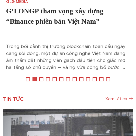
GLG MEDIA
G’LONGP tham vọng xây dựng
“Binance phiên bản Việt Nam”
Trong bối cảnh thị trường blockchain toàn cầu ngày
càng sôi động, một dự án công nghệ Việt Nam đang
âm thầm đặt những viên gạch đầu tiên cho giấc mơ
hạ tầng số chủ quyền – và họ vừa công bố bước đi
tiếp theo đủ để giới đầu tư phải chú ý.
TIN TỨC
Xem tất cả