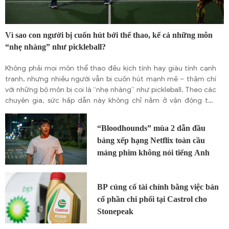
Vì sao con người bị cuốn hút bởi thể thao, kể cả những môn
“nhẹ nhàng” như pickleball?
Không phải mọi môn thể thao đều kịch tính hay giàu tính cạnh
tranh, nhưng nhiều người vẫn bị cuốn hút mạnh mẽ – thậm chí
với những bộ môn bị coi là “nhẹ nhàng” như pickleball. Theo các
chuyên gia, sức hấp dẫn này không chỉ nằm ở vận động thể
chất, mà còn đến từ những yếu tố tâm lý và xã hội sâu xa.
“Bloodhounds” mùa 2 dẫn đầu
bảng xếp hạng Netflix toàn cầu
mảng phim không nói tiếng Anh
BP củng cố tài chính bằng việc bán
cổ phần chi phối tại Castrol cho
Stonepeak