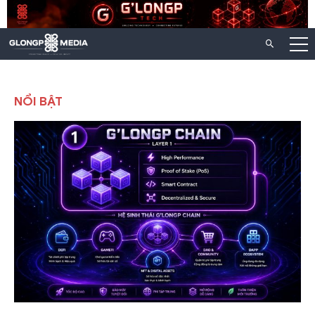
Chuyển
đến
nội
dung
NỔI BẬT