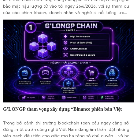
bảo mật hậu lượng tử vào tối ngày 26/6/2026, với sự tham dự
của các chính khách, doanh nhân và nghệ sĩ nổi tiếng trong
cộng đồng người Việt hải ngoại.
G’LONGP tham vọng xây dựng “Binance phiên bản Việt
Nam”
Trong bối cảnh thị trường blockchain toàn cầu ngày càng sôi
động, một dự án công nghệ Việt Nam đang âm thầm đặt những
viên gạch đầu tiên cho giấc mơ hạ tầng số chủ quyền – và họ