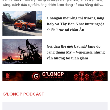
xăng, đánh dấu sự rẽ hướng chiến lược đáng kể của hãng đối với
phân khúc xe điện trọng tải lớn. Quyết định này diễn ra trong bối
cảnh Ford vừa ghi nhận một khoản lỗ đáng kể và đang tái định
Changan mở rộng thị trường sang
hình trọng tâm sản phẩm sau nhiều năm đầu tư mạnh mẽ vào xe
Italy và Tây Ban Nha: bước ngoặt
điện (EV).
chiến lược tại châu Âu
Giá dầu thế giới bất ngờ tăng do
căng thẳng Mỹ – Venezuela nhưng
vẫn hướng tới tuần giảm
G'LONGP PODCAST