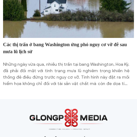
Các thị trấn ở bang Washington ứng phó nguy cơ vỡ đê sau
mưa lũ lịch sử
Những ngày vừa qua, nhiều thị trấn tại bang Washington, Hoa Kỳ,
đã phải đối mặt với tình trạng mưa lũ nghiêm trọng khiến hệ
thống đê điều đứng trước nguy cơ vỡ. Tình hình này đặt ra mối
hiểm họa không chỉ đối với tài sản vật chất mà còn đe dọa tính
mạng người dân, buộc chính quyền địa phương và các cộng
đồng nỗ lực trong việc ứng phó, chuẩn bị và di dời để giảm thiểu
thiệt hại.