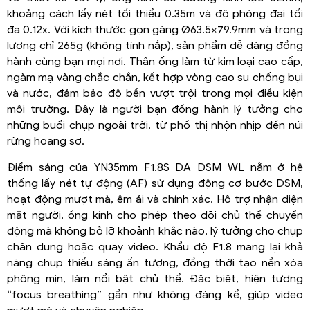
khoảng cách lấy nét tối thiểu 0.35m và độ phóng đại tối
đa 0.12x. Với kích thước gọn gàng Ø63.5×79.9mm và trọng
lượng chỉ 265g (không tính nắp), sản phẩm dễ dàng đồng
hành cùng bạn mọi nơi. Thân ống làm từ kim loại cao cấp,
ngàm mạ vàng chắc chắn, kết hợp vòng cao su chống bụi
và nước, đảm bảo độ bền vượt trội trong mọi điều kiện
môi trường. Đây là người bạn đồng hành lý tưởng cho
những buổi chụp ngoài trời, từ phố thị nhộn nhịp đến núi
rừng hoang sơ.
Điểm sáng của YN35mm F1.8S DA DSM WL nằm ở hệ
thống lấy nét tự động (AF) sử dụng động cơ bước DSM,
hoạt động mượt mà, êm ái và chính xác. Hỗ trợ nhận diện
mắt người, ống kính cho phép theo dõi chủ thể chuyển
động mà không bỏ lỡ khoảnh khắc nào, lý tưởng cho chụp
chân dung hoặc quay video. Khẩu độ F1.8 mang lại khả
năng chụp thiếu sáng ấn tượng, đồng thời tạo nền xóa
phông mịn, làm nổi bật chủ thể. Đặc biệt, hiện tượng
“focus breathing” gần như không đáng kể, giúp video