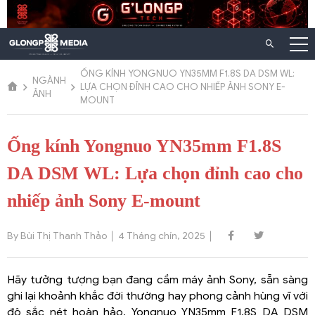
Chuyển
đến
nội
dung
ỐNG KÍNH YONGNUO YN35MM F1.8S DA DSM WL:
NGÀNH
LỰA CHỌN ĐỈNH CAO CHO NHIẾP ẢNH SONY E-
ẢNH
MOUNT
Ống kính Yongnuo YN35mm F1.8S
DA DSM WL: Lựa chọn đỉnh cao cho
nhiếp ảnh Sony E-mount
By Bùi Thị Thanh Thảo
4 Tháng chín, 2025
Hãy tưởng tượng bạn đang cầm máy ảnh Sony, sẵn sàng
ghi lại khoảnh khắc đời thường hay phong cảnh hùng vĩ với
độ sắc nét hoàn hảo. Yongnuo YN35mm F1.8S DA DSM