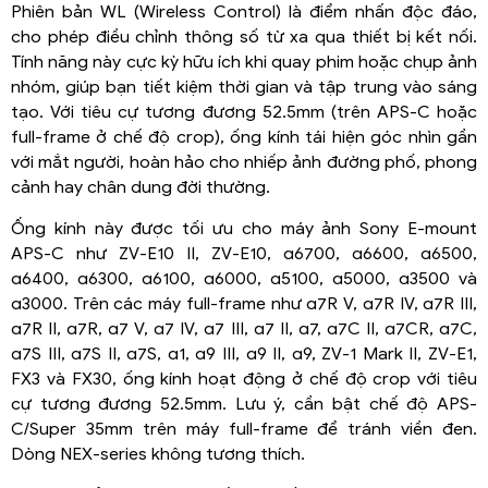
Phiên bản WL (Wireless Control) là điểm nhấn độc đáo,
cho phép điều chỉnh thông số từ xa qua thiết bị kết nối.
Tính năng này cực kỳ hữu ích khi quay phim hoặc chụp ảnh
nhóm, giúp bạn tiết kiệm thời gian và tập trung vào sáng
tạo. Với tiêu cự tương đương 52.5mm (trên APS-C hoặc
full-frame ở chế độ crop), ống kính tái hiện góc nhìn gần
với mắt người, hoàn hảo cho nhiếp ảnh đường phố, phong
cảnh hay chân dung đời thường.
Ống kính này được tối ưu cho máy ảnh Sony E-mount
APS-C như ZV-E10 II, ZV-E10, α6700, α6600, α6500,
α6400, α6300, α6100, α6000, α5100, α5000, α3500 và
α3000. Trên các máy full-frame như α7R V, α7R IV, α7R III,
α7R II, α7R, α7 V, α7 IV, α7 III, α7 II, α7, α7C II, α7CR, α7C,
α7S III, α7S II, α7S, α1, α9 III, α9 II, α9, ZV-1 Mark II, ZV-E1,
FX3 và FX30, ống kính hoạt động ở chế độ crop với tiêu
cự tương đương 52.5mm. Lưu ý, cần bật chế độ APS-
C/Super 35mm trên máy full-frame để tránh viền đen.
Dòng NEX-series không tương thích.