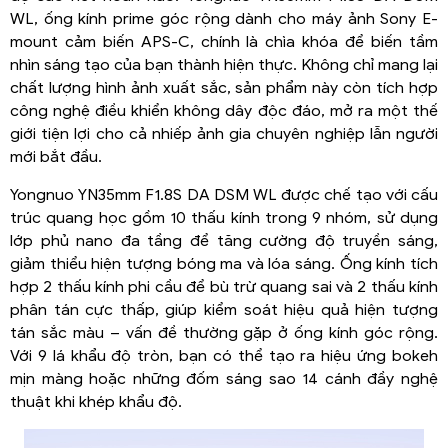
WL, ống kính prime góc rộng dành cho máy ảnh Sony E-
mount cảm biến APS-C, chính là chìa khóa để biến tầm
nhìn sáng tạo của bạn thành hiện thực. Không chỉ mang lại
chất lượng hình ảnh xuất sắc, sản phẩm này còn tích hợp
công nghệ điều khiển không dây độc đáo, mở ra một thế
giới tiện lợi cho cả nhiếp ảnh gia chuyên nghiệp lẫn người
mới bắt đầu.
Yongnuo YN35mm F1.8S DA DSM WL được chế tạo với cấu
trúc quang học gồm 10 thấu kính trong 9 nhóm, sử dụng
lớp phủ nano đa tầng để tăng cường độ truyền sáng,
giảm thiểu hiện tượng bóng ma và lóa sáng. Ống kính tích
hợp 2 thấu kính phi cầu để bù trừ quang sai và 2 thấu kính
phân tán cực thấp, giúp kiểm soát hiệu quả hiện tượng
tán sắc màu – vấn đề thường gặp ở ống kính góc rộng.
Với 9 lá khẩu độ tròn, bạn có thể tạo ra hiệu ứng bokeh
mịn màng hoặc những đốm sáng sao 14 cánh đầy nghệ
thuật khi khép khẩu độ.