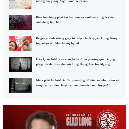
những bài giảng “ngôi sao” về di sản
Biểu tình bùng phát tại Anh sau vụ cảnh sát còng tay nam
sinh đang hấp hối
Bé gái sơ sinh không giấy tờ được chính quyền Hong Kong
tiếp nhận sau khi cha mẹ bị bắt
Hàn Quốc bước vào cuộc bầu cử địa phương quan trọng,
phép thử đầu tiên đối với Tổng thống Lee Jae Myung
Meta phải lùi bước trước phản ứng dữ dội của nhân viên về
công cụ theo dõi chuột và bàn phím để huấn luyện AI