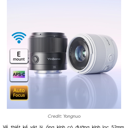
Credit: Yongnuo
Về thiết kế vật lý, ống kính có đường kính lọc 52mm,