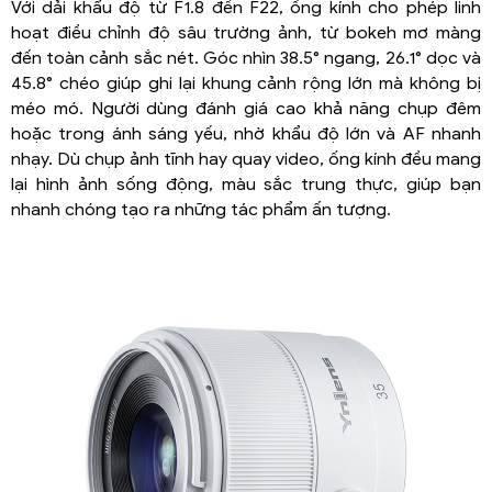
Với dải khẩu độ từ F1.8 đến F22, ống kính cho phép linh
hoạt điều chỉnh độ sâu trường ảnh, từ bokeh mơ màng
đến toàn cảnh sắc nét. Góc nhìn 38.5° ngang, 26.1° dọc và
45.8° chéo giúp ghi lại khung cảnh rộng lớn mà không bị
méo mó. Người dùng đánh giá cao khả năng chụp đêm
hoặc trong ánh sáng yếu, nhờ khẩu độ lớn và AF nhanh
nhạy. Dù chụp ảnh tĩnh hay quay video, ống kính đều mang
lại hình ảnh sống động, màu sắc trung thực, giúp bạn
nhanh chóng tạo ra những tác phẩm ấn tượng.