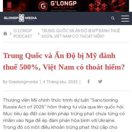
Chuyển
đến
nội
dung
G'LONGP
TRUNG QUỐC VÀ ẤN ĐỘ BỊ MỸ ĐÁNH THUẾ
PODCAST
500%, VIỆT NAM CÓ THOÁT HIỂM?
Trung Quốc và Ấn Độ bị Mỹ đánh
thuế 500%, Việt Nam có thoát hiểm?
By Giaolongmedia
4 Tháng sáu, 2025
Thượng viện Mỹ chính thức trình dự luật “Sanctioning
Russia Act of 2025” hôm tháng tư vừa qua lên quốc hội.
Mục tiêu áp đặt các biện pháp trừng phạt chưa từng có
nhằm vào Nga để ép đàm phán hòa bình với Ukraine.
Trong đó có một điều khoản trừng phạt thứ cấp cho