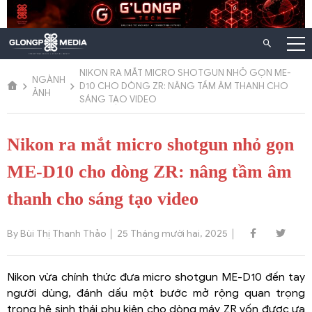
Chuyển
đến
nội
dung
NIKON RA MẮT MICRO SHOTGUN NHỎ GỌN ME-
NGÀNH
D10 CHO DÒNG ZR: NÂNG TẦM ÂM THANH CHO
ẢNH
SÁNG TẠO VIDEO
Nikon ra mắt micro shotgun nhỏ gọn
ME-D10 cho dòng ZR: nâng tầm âm
thanh cho sáng tạo video
By Bùi Thị Thanh Thảo
25 Tháng mười hai, 2025
Nikon vừa chính thức đưa micro shotgun ME-D10 đến tay
người dùng, đánh dấu một bước mở rộng quan trọng
trong hệ sinh thái phụ kiện cho dòng máy ZR vốn được ưa