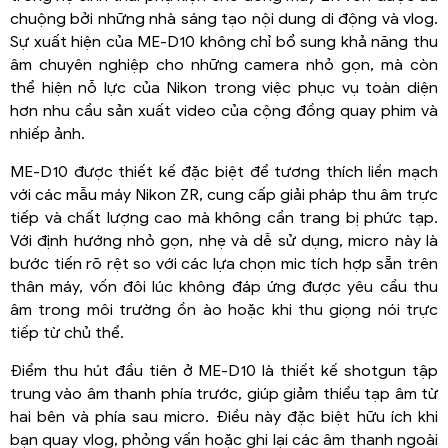
chuộng bởi những nhà sáng tạo nội dung di động và vlog.
Sự xuất hiện của ME-D10 không chỉ bổ sung khả năng thu
âm chuyên nghiệp cho những camera nhỏ gọn, mà còn
thể hiện nỗ lực của Nikon trong việc phục vụ toàn diện
hơn nhu cầu sản xuất video của cộng đồng quay phim và
nhiếp ảnh.
ME-D10 được thiết kế đặc biệt để tương thích liền mạch
với các mẫu máy Nikon ZR, cung cấp giải pháp thu âm trực
tiếp và chất lượng cao mà không cần trang bị phức tạp.
Với định hướng nhỏ gọn, nhẹ và dễ sử dụng, micro này là
bước tiến rõ rệt so với các lựa chọn mic tích hợp sẵn trên
thân máy, vốn đôi lúc không đáp ứng được yêu cầu thu
âm trong môi trường ồn ào hoặc khi thu giọng nói trực
tiếp từ chủ thể.
Điểm thu hút đầu tiên ở ME-D10 là thiết kế shotgun tập
trung vào âm thanh phía trước, giúp giảm thiểu tạp âm từ
hai bên và phía sau micro. Điều này đặc biệt hữu ích khi
bạn quay vlog, phỏng vấn hoặc ghi lại các âm thanh ngoài