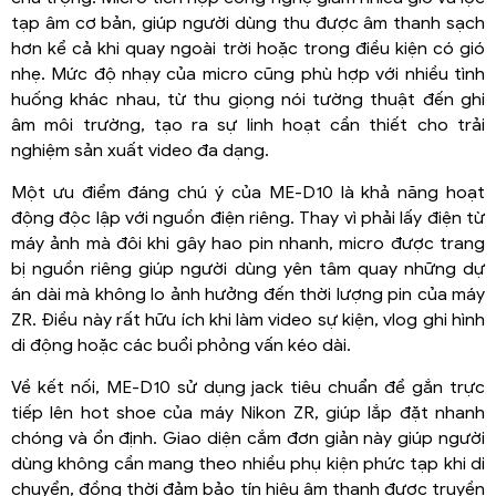
tạp âm cơ bản, giúp người dùng thu được âm thanh sạch
hơn kể cả khi quay ngoài trời hoặc trong điều kiện có gió
nhẹ. Mức độ nhạy của micro cũng phù hợp với nhiều tình
huống khác nhau, từ thu giọng nói tường thuật đến ghi
âm môi trường, tạo ra sự linh hoạt cần thiết cho trải
nghiệm sản xuất video đa dạng.
Một ưu điểm đáng chú ý của ME-D10 là khả năng hoạt
động độc lập với nguồn điện riêng. Thay vì phải lấy điện từ
máy ảnh mà đôi khi gây hao pin nhanh, micro được trang
bị nguồn riêng giúp người dùng yên tâm quay những dự
án dài mà không lo ảnh hưởng đến thời lượng pin của máy
ZR. Điều này rất hữu ích khi làm video sự kiện, vlog ghi hình
di động hoặc các buổi phỏng vấn kéo dài.
Về kết nối, ME-D10 sử dụng jack tiêu chuẩn để gắn trực
tiếp lên hot shoe của máy Nikon ZR, giúp lắp đặt nhanh
chóng và ổn định. Giao diện cắm đơn giản này giúp người
dùng không cần mang theo nhiều phụ kiện phức tạp khi di
chuyển, đồng thời đảm bảo tín hiệu âm thanh được truyền