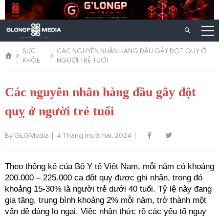
Chuyển
đến
nội
dung
SỨC
CÁC NGUYÊN NHÂN HÀNG ĐẦU GÂY ĐỘT QUỴ Ở
KHỎE
NGƯỜI TRẺ TUỔI
Các nguyên nhân hàng đầu gây đột
quỵ ở người trẻ tuổi
By GLGMedia
4 Tháng mười hai, 2024
Theo thống kê của Bộ Y tế Việt Nam, mỗi năm có khoảng 
200.000 – 225.000 ca đột quỵ được ghi nhận, trong đó 
khoảng 15-30% là người trẻ dưới 40 tuổi. Tỷ lệ này đang 
gia tăng, trung bình khoảng 2% mỗi năm, trở thành một 
vấn đề đáng lo ngại. Việc nhận thức rõ các yếu tố nguy 