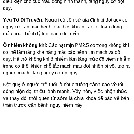
điều kiện cho cục máu đông hình thành, tăng nguy cơ đột 
quỵ.
Yếu Tố Di Truyền: 
Người có tiền sử gia đình bị đột quỵ có 
nguy cơ cao mắc bệnh, đặc biệt khi có các rối loạn đông 
máu hoặc bệnh lý tim mạch di truyền.
Ô nhiễm không khí: 
Các hạt mịn PM2.5 có trong không khí 
có thể làm tăng khả năng mắc các bệnh tim mạch và đột 
quỵ. Hít thở không khí ô nhiễm làm tăng mức độ viêm nhiễm 
trong cơ thể, khiến chỗ tắc mạch máu đột nhiên bị vỡ, tạo ra 
nghẽn mạch,  tăng nguy cơ đột quỵ.  
Đột quỵ ở người trẻ tuổi là hồi chuông cảnh báo về lối 
sống hiện đại thiếu lành mạnh. Vậy nên, việc nhận thức 
và thay đổi thói quen từ sớm là chìa khóa để bảo vệ bản 
thân trước căn bệnh nguy hiểm này.