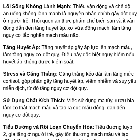
Lối Sống Không Lành Mạnh: 
Thiếu vận động và chế độ 
ăn uống không lành mạnh là nguyên nhân chính gây đột quỵ 
ở người trẻ. Thói quen ăn thực phẩm chế biến sẵn và ít vận 
động dẫn đến tăng huyết áp, xơ vữa động mạch, làm tăng 
nguy cơ tắc nghẽn mạch máu não.
Tăng Huyết Áp: 
Tăng huyết áp gây áp lực lên mạch máu, 
làm tăng nguy cơ đột quỵ. Điều này đặc biệt nguy hiểm nếu 
huyết áp không được kiểm soát.
Stress và Căng Thẳng: 
Căng thẳng kéo dài làm tăng mức 
cortisol, góp phần gây tăng huyết áp, viêm nhiễm và suy yếu 
miễn dịch, từ đó tăng nguy cơ đột quỵ.
Sử Dụng Chất Kích Thích: 
Việc sử dụng ma túy, rượu bia 
làm co thắt mạch máu và tạo ra cục máu đông, dẫn đến 
nguy cơ đột quỵ.
Tiểu Đường và Rối Loạn Chuyển Hóa: 
Tiểu đường tuýp 
2, gia tăng ở người trẻ, gây tổn thương mạch máu và tạo 