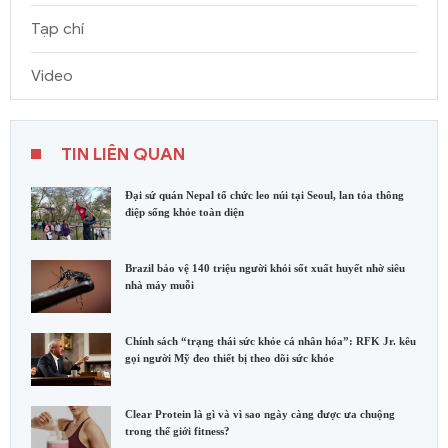
Tạp chí
Video
TIN LIÊN QUAN
Đại sứ quán Nepal tổ chức leo núi tại Seoul, lan tỏa thông
điệp sống khỏe toàn diện
Brazil bảo vệ 140 triệu người khỏi sốt xuất huyết nhờ siêu
nhà máy muỗi
Chính sách “trạng thái sức khỏe cá nhân hóa”: RFK Jr. kêu
gọi người Mỹ đeo thiết bị theo dõi sức khỏe
Clear Protein là gì và vì sao ngày càng được ưa chuộng
trong thế giới fitness?