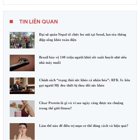
TIN LIÊN QUAN
Đại sứ quán Nepal tổ chức leo núi tại Seoul, lan tỏa thông
điệp sống khỏe toàn diện
Brazil bảo vệ 140 triệu người khỏi sốt xuất huyết nhờ siêu
nhà máy muỗi
Chính sách “trạng thái sức khỏe cá nhân hóa”: RFK Jr. kêu
gọi người Mỹ đeo thiết bị theo dõi sức khỏe
Clear Protein là gì và vì sao ngày càng được ưa chuộng
trong thế giới fitness?
Làm thế nào để điều trị mụn cơ thể đúng cách và hiệu quả?