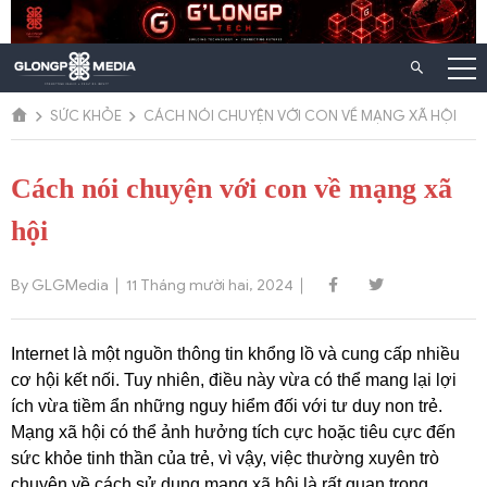
Chuyển
đến
nội
dung
SỨC KHỎE
CÁCH NÓI CHUYỆN VỚI CON VỀ MẠNG XÃ HỘI
Cách nói chuyện với con về mạng xã
hội
By GLGMedia
11 Tháng mười hai, 2024
Internet là một nguồn thông tin khổng lồ và cung cấp nhiều
cơ hội kết nối. Tuy nhiên, điều này vừa có thể mang lại lợi
ích vừa tiềm ẩn những nguy hiểm đối với tư duy non trẻ.
Mạng xã hội có thể ảnh hưởng tích cực hoặc tiêu cực đến
sức khỏe tinh thần của trẻ, vì vậy, việc thường xuyên trò
chuyện về cách sử dụng mạng xã hội là rất quan trọng.