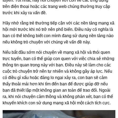
tuyến. Tốt nhất, hãy nói chuyện với con về các ứng dụng
trên điện thoại hoặc các trang web chúng thường truy cập
trước khi xảy ra vấn đề.
Hãy nhớ rằng trẻ thường tiếp cận với các nền tảng mạng xã
hội mới trước khi nó trở nên phổ biến. Điều này có nghĩa là
bạn có thể không biết con mình đang sử dụng nền tảng nào
nếu không trò chuyện với chúng về vấn đề này.
Nếu bắt đầu sớm nói chuyện về mạng xã hội và thói quen
trực tuyến, bạn có thể giúp con quen với việc chia sẻ những
thông tin quan trọng này với bạn. Điều này sẽ làm cho các
cuộc trò chuyện trở nên tự nhiên và không gây áp lực. Nếu
có điều gì xấu hoặc đáng lo ngại xảy ra, con bạn sẽ cảm
thấy thoải mái hơn khi tìm đến bạn để được giúp đỡ nếu
bạn đã thiết lập một không gian an toàn để trao đổi. Ngoài
ra, khi nói chuyện cảm thông và không phán xét, bạn có thể
khuyến khích con sử dụng mạng xã hội một cách tích cực.