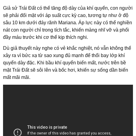
Giả sử Trái Đất có thể tăng độ dày của khí quyển, con người
sẽ phải đối mặt với áp suất cực kỳ cao, tương tự như ở độ
sâu 10 km dưới đáy rãnh Mariana. Áp lực này có thể nghiền
nát con người chỉ trong tích tắc, khiến màng nhĩ vỡ và phổi
đầy máu trước khi cơ thể kịp thích nghi.
Dù giả thuyết này nghe có vẻ khắc nghiệt, nó vẫn không thể
xảy ra vì bức xạ từ sao xung đủ mạnh để thổi bay lớp khí
quyển dày đặc. Khi bầu khí quyển biến mất, nước trên bề
mặt Trái Đất sẽ sôi lên và bốc hơi, khiến sự sống dần biến
mất mãi mãi.