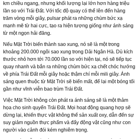
km chiều ngang, nhưng khối lượng lại lớn hơn hàng triệu
lần so với Trái Đất. Với tốc độ quay có thể lên đến hàng
trăm vòng mỗi giây, pulsar phát ra những chùm bức xạ
mạnh mẽ từ hai cực, tạo ra hiện tượng giống như ánh sáng
từ một ngọn hải đăng.
Nếu Mặt Trời biến thành sao xung, nó sẽ là một trong
khoảng 200.000 ngôi sao xung trong Dải Ngân Hà. Dù kích
thước nhỏ hơn tới 70.000 lần so với hiện tại, nó sẽ tiếp tục
quay nhanh và bắn ra những chùm bức xạ chết chóc hướng
về phía Trái Đất mỗi giây hoặc thậm chí mỗi mili giây. Ánh
sáng quen thuộc từ Mặt Trời sẽ biến mất, để lại một bóng tối
gần như vĩnh viễn bao trùm Trái Đất.
Việc Mặt Trời không còn phát ra ánh sáng sẽ là một thảm
họa cho sinh quyển Trái Đất. Mọi hoạt động quang hợp sẽ
dừng lại, khiến thực vật không thể sản xuất oxy, dẫn đến sự
suy giảm nguồn thực phẩm và đẩy động vật cũng như con
người vào cảnh đói kém nghiêm trọng.