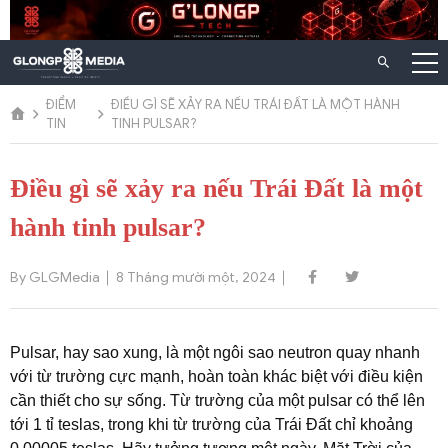
Chuyển
đến
nội
dung
ĐIỂM
ĐIỀU GÌ SẼ XẢY RA NẾU TRÁI ĐẤT LÀ MỘT HÀNH
TIN
TINH PULSAR?
Điều gì sẽ xảy ra nếu Trái Đất là một
hành tinh pulsar?
By GLGMedia
8 Tháng mười một, 2024
Pulsar, hay sao xung, là một ngôi sao neutron quay nhanh
với từ trường cực mạnh, hoàn toàn khác biệt với điều kiện
cần thiết cho sự sống. Từ trường của một pulsar có thể lên
tới 1 tỉ teslas, trong khi từ trường của Trái Đất chỉ khoảng