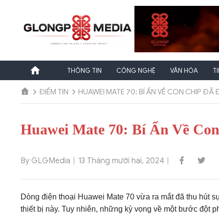
Chuyển
đến
nội
dung
THÔNG TIN
CÔNG NGHỆ
VĂN HÓA
T
ĐIỂM TIN
HUAWEI MATE 70: BÍ ẨN VỀ CON CHIP ĐÃ
Huawei Mate 70: Bí Ẩn Về Co
By GLGMedia
13 Tháng mười hai, 2024
Dòng điện thoại Huawei Mate 70 vừa ra mắt đã thu hút sự
thiết bị này. Tuy nhiên, những kỳ vọng về một bước đột