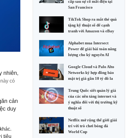
cấp sau sự cố mất điện tại
San Francisco
TikTok Shop ra mắt thẻ quà
tặng kỹ thuật số để cạnh
tranh với Amazon và eBay
Alphabet mua Intersect
Power để giải bài toán năng
lượng cho kỷ nguyên AI
Google Cloud và Palo Alto
y nhiên,
Networks ký hợp đồng bảo
mật trị giá gần 10 tỷ đô la
 này có
Trung Quốc siết quản lý giá
của các nền tảng internet và
ngăn cản
ý nghĩa đối với thị trường kỹ
iệc duy
thuật số
Netflix mở rộng thế giới giải
trí với trò chơi bóng đá
khác.
World Cup
i tiêu