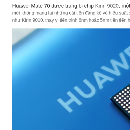
Huawei Mate 70 được trang bị chip
Kirin 9020
, mộ
mới không mang lại những cải tiến đáng kể về hiệu suất s
như Kirin 9010, thay vì tiến trình 6nm hoặc 5nm tiên ti