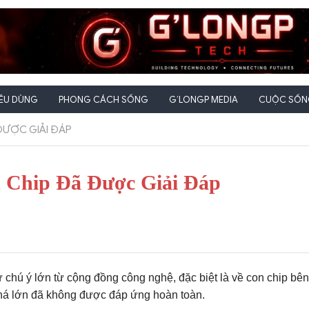
IÊU DÙNG
PHONG CÁCH SỐNG
G’LONGP MEDIA
CUỘC SỐNG
 ĐƯỢC GIẢI ĐÁP
n Chip Đã Được Giải Đáp
 chú ý lớn từ cộng đồng công nghệ, đặc biệt là về con chip bên
 phá lớn đã không được đáp ứng hoàn toàn.