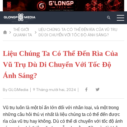
Chuyển
đến
nội
dung
THẾ GIỚI
LIỆU CHÚNG TA CÓ THỂ ĐẾN RÌA CỦA VŨ TRỤ
QUANH TA
DÙ DI CHUYỂN VỚI TỐC ĐỘ ÁNH SÁNG?
Liệu Chúng Ta Có Thể Đến Rìa Của
Vũ Trụ Dù Di Chuyển Với Tốc Độ
Ánh Sáng?
By GLGMedia
9 Tháng mười hai, 2024
Vũ trụ luôn là một bí ẩn lớn đối với nhân loại, và một trong
những câu hỏi thú vị nhất là liệu chúng ta có thể đến được
rìa của vũ trụ hay không. Dù có thể di chuyển với tốc độ ánh