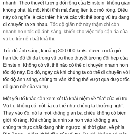
nhanh. Theo thuyết tương đối rộng của Einstein, không gian
không phải là một khối tĩnh mà đang liên tục mở rộng. Điều
này có nghĩa là các thiên hà và các vật thể trong vũ trụ đang
di chuyển ra xa nhau
.
Tốc độ giãn nở này thậm chí còn
nhanh hơn tốc độ ánh sáng, khiến cho việc tiếp cận rìa của
vũ trụ trở nên bất khả thi
.
Tốc độ ánh sáng, khoảng 300.000 km/s, được coi là giới
hạn tốc độ tối đa trong vũ trụ theo thuyết tương đối hẹp của
Einstein. Không có vật thể nào có thể di chuyển nhanh hơn
tốc độ này. Do đó, ngay cả khi chúng ta có thể di chuyển với
tốc độ ánh sáng, chúng ta vẫn không thể vượt qua được tốc
độ giãn nở của vũ trụ
.
Một yếu tố khác cần xem xét là khái niệm về “rìa” của vũ trụ.
Vũ trụ không có một rìa cụ thể như chúng ta thường nghĩ.
Thay vào đó, nó là một không gian ba chiều không có biên
giới rõ ràng. Khi chúng ta nhìn xa hơn vào không gian,
chúng ta thực chất đang nhìn ngược lại thời gian, về phía