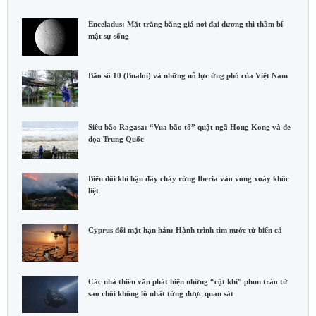
Enceladus: Mặt trăng băng giá nơi đại dương thì thầm bí
mật sự sống
Bão số 10 (Bualoi) và những nỗ lực ứng phó của Việt Nam
Siêu bão Ragasa: “Vua bão tố” quật ngã Hong Kong và đe
dọa Trung Quốc
Biến đổi khí hậu đẩy cháy rừng Iberia vào vòng xoáy khốc
liệt
Cyprus đối mặt hạn hán: Hành trình tìm nước từ biển cả
Các nhà thiên văn phát hiện những “cột khí” phun trào từ
sao chổi khổng lồ nhất từng được quan sát