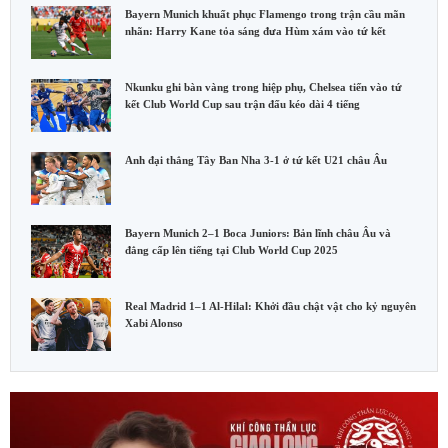
Bayern Munich khuất phục Flamengo trong trận cầu mãn
nhãn: Harry Kane tỏa sáng đưa Hùm xám vào tứ kết
Nkunku ghi bàn vàng trong hiệp phụ, Chelsea tiến vào tứ
kết Club World Cup sau trận đấu kéo dài 4 tiếng
Anh đại thắng Tây Ban Nha 3-1 ở tứ kết U21 châu Âu
Bayern Munich 2–1 Boca Juniors: Bản lĩnh châu Âu và
đẳng cấp lên tiếng tại Club World Cup 2025
Real Madrid 1–1 Al‑Hilal: Khởi đầu chật vật cho kỷ nguyên
Xabi Alonso