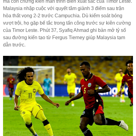
mà còn chứng kiến màn trình diễn xuất sắc của Timor Leste.
Malaysia nhập cuộc với quyết tâm giành 3 điểm sau trận
hòa thất vọng 2-2 trước Campuchia. Dù kiểm soát bóng
vượt trội, họ gặp bế tắc trong tấn công trước sự kiên cường
của Timor Leste. Phút 37, Syafiq Ahmad ghi bàn mở tỷ số
sau đường kiến tạo từ Fergus Tierney giúp Malaysia tạm
dẫn trước.