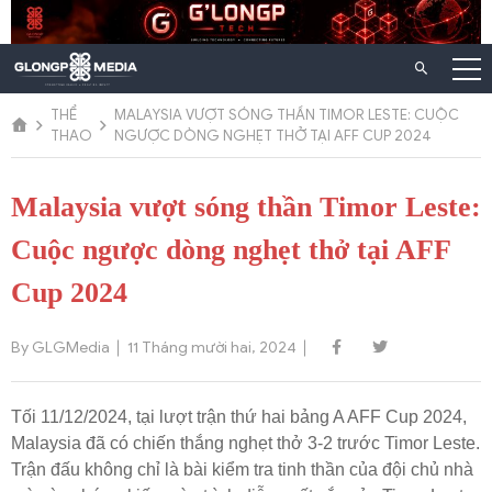
Chuyển
đến
nội
dung
THỂ
MALAYSIA VƯỢT SÓNG THẦN TIMOR LESTE: CUỘC
THAO
NGƯỢC DÒNG NGHẸT THỞ TẠI AFF CUP 2024
Malaysia vượt sóng thần Timor Leste:
Cuộc ngược dòng nghẹt thở tại AFF
Cup 2024
By GLGMedia
11 Tháng mười hai, 2024
Tối 11/12/2024, tại lượt trận thứ hai bảng A AFF Cup 2024,
Malaysia đã có chiến thắng nghẹt thở 3-2 trước Timor Leste.
Trận đấu không chỉ là bài kiểm tra tinh thần của đội chủ nhà