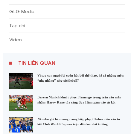
GLG Media
Tạp chí
Video
TIN LIÊN QUAN
Vì sao con người bị cuốn hút bởi thể thao, kể cả những môn
“nhẹ nhàng” như pickleball?
Bayern Munich khuất phục Flamengo trong trận cầu mãn
nhãn: Harry Kane tỏa sáng đưa Hùm xám vào tứ kết
Nkunku ghi bàn vàng trong hiệp phụ, Chelsea tiến vào tứ
kết Club World Cup sau trận đấu kéo dài 4 tiếng