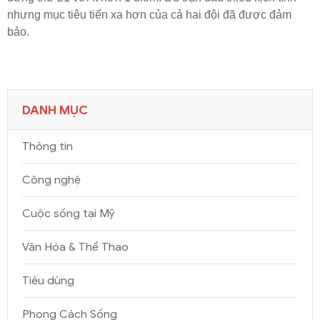
nhưng mục tiêu tiến xa hơn của cả hai đội đã được đảm
bảo.
DANH MỤC
Thông tin
Công nghệ
Cuộc sống tại Mỹ
Văn Hóa & Thể Thao
Tiêu dùng
Phong Cách Sống