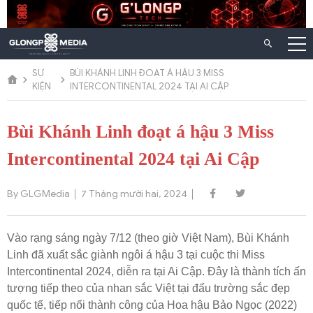
Chuyển
đến
nội
dung
SỰ
BÙI KHÁNH LINH ĐOẠT Á HẬU 3 MISS
KIỆN
INTERCONTINENTAL 2024 TẠI AI CẬP
Bùi Khánh Linh đoạt á hậu 3 Miss
Intercontinental 2024 tại Ai Cập
By GLGMedia
7 Tháng mười hai, 2024
Vào rạng sáng ngày 7/12 (theo giờ Việt Nam), Bùi Khánh
Linh đã xuất sắc giành ngôi á hậu 3 tại cuộc thi Miss
Intercontinental 2024, diễn ra tại Ai Cập. Đây là thành tích ấn
tượng tiếp theo của nhan sắc Việt tại đấu trường sắc đẹp
quốc tế, tiếp nối thành công của Hoa hậu Bảo Ngọc (2022)