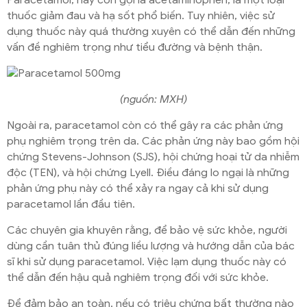
Paracetamol, hay còn gọi là acetaminophen, là một loại
thuốc giảm đau và hạ sốt phổ biến. Tuy nhiên, việc sử
dụng thuốc này quá thường xuyên có thể dẫn đến những
vấn đề nghiêm trọng như tiểu đường và bệnh thận.
(nguồn: MXH)
Ngoài ra, paracetamol còn có thể gây ra các phản ứng
phụ nghiêm trọng trên da. Các phản ứng này bao gồm hội
chứng Stevens-Johnson (SJS), hội chứng hoại tử da nhiễm
độc (TEN), và hội chứng Lyell. Điều đáng lo ngại là những
phản ứng phụ này có thể xảy ra ngay cả khi sử dụng
paracetamol lần đầu tiên.
Các chuyên gia khuyên rằng, để bảo vệ sức khỏe, người
dùng cần tuân thủ đúng liều lượng và hướng dẫn của bác
sĩ khi sử dụng paracetamol. Việc lạm dụng thuốc này có
thể dẫn đến hậu quả nghiêm trọng đối với sức khỏe.
Để đảm bảo an toàn, nếu có triệu chứng bất thường nào