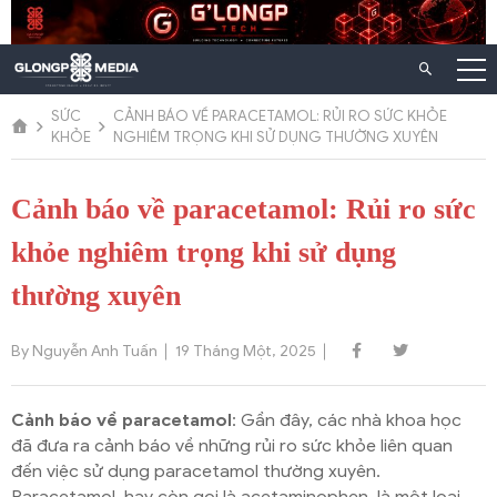
Chuyển
đến
nội
dung
SỨC
CẢNH BÁO VỀ PARACETAMOL: RỦI RO SỨC KHỎE
KHỎE
NGHIÊM TRỌNG KHI SỬ DỤNG THƯỜNG XUYÊN
Cảnh báo về paracetamol: Rủi ro sức
khỏe nghiêm trọng khi sử dụng
thường xuyên
By Nguyễn Anh Tuấn
19 Tháng Một, 2025
Cảnh báo về paracetamol
: Gần đây, các nhà khoa học
đã đưa ra cảnh báo về những rủi ro sức khỏe liên quan
đến việc sử dụng paracetamol thường xuyên.