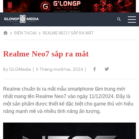
Chuyển
đến
nội
dung
ĐIỆN THOẠI
REALME NEO7 SẮP RA MẮT
Realme Neo7 sắp ra mắt
By GLGMedia
5 Tháng mười hai, 2024
Realme chuẩn bị ra mắt mẫu smartphone tầm trung mới
nhất mang tên Realme Neo7 vào ngày 11/12/2024. Đây là
một sản phẩm được thiết kế đặc biệt cho game thủ với hiệu
năng mạnh mẽ và nhiều tính năng ấn tượng.