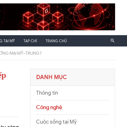
 TẠI MỸ
TẠP CHÍ
TRANG CHỦ
ƯƠNG MẠI MỸ–TRUNG?
ếp
DANH MỤC
Thông tin
Công nghệ
Cuộc sống tại Mỹ