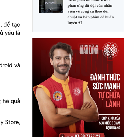
phản ứng dữ dội của nhân
viên về công cụ theo dõi
chuột và bàn phím để huấn
luyện AI
, để tạo
ủ yếu là
roid và
, hệ quả
y Store,