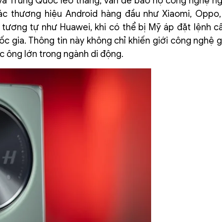
ỹ và Trung Quốc leo thang, vấn đề bảo hộ công nghệ n
ác thương hiệu Android hàng đầu như Xiaomi, Oppo,
tương tự như Huawei, khi có thể bị Mỹ áp đặt lệnh 
gia. Thông tin này không chỉ khiến giới công nghệ g
c ông lớn trong ngành di động.