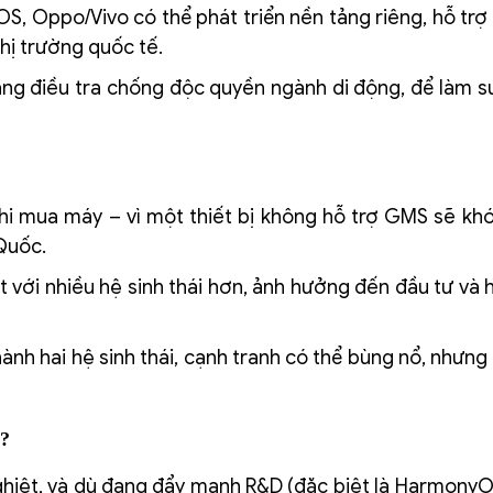
OS, Oppo/Vivo có thể phát triển nền tảng riêng, hỗ trợ
ị trường quốc tế.
g điều tra chống độc quyền ngành di động, để làm su
hi mua máy – vì một thiết bị không hỗ trợ GMS sẽ kh
Quốc.
 với nhiều hệ sinh thái hơn, ảnh hưởng đến đầu tư và h
h hai hệ sinh thái, cạnh tranh có thể bùng nổ, nhưng đ
u?
ghiệt, và dù đang đẩy mạnh R&D (đặc biệt là HarmonyO