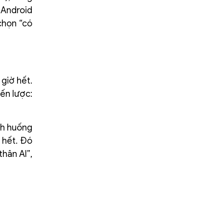
 Android
 chọn “có
giờ hết.
ến lược:
nh huống
 hết. Đó
thân AI”,