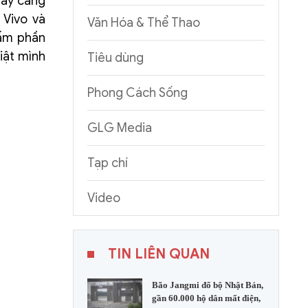
gày càng
 Vivo và
Văn Hóa & Thể Thao
cấm phần
iật mình
Tiêu dùng
Phong Cách Sống
GLG Media
Tạp chí
Video
TIN LIÊN QUAN
Bão Jangmi đổ bộ Nhật Bản,
gần 60.000 hộ dân mất điện,