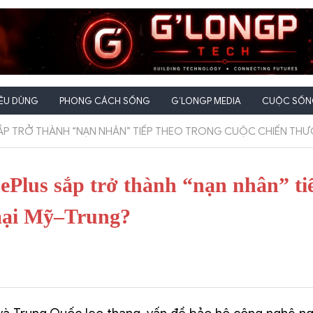
IÊU DÙNG
PHONG CÁCH SỐNG
G’LONGP MEDIA
CUỘC SỐNG
 SẮP TRỞ THÀNH “NẠN NHÂN” TIẾP THEO TRONG CUỘC CHIẾN TH
ePlus sắp trở thành “nạn nhân” ti
 mại Mỹ–Trung?