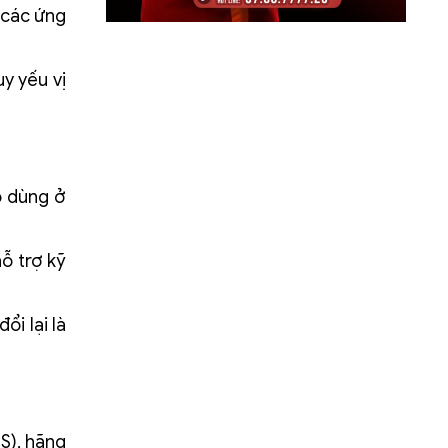
 các ứng
y yếu vị
ó dùng ở
ỗ trợ kỹ
ổi lại là
S), hãng