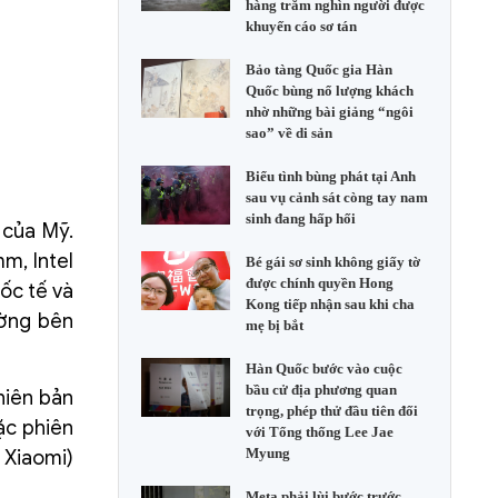
hàng trăm nghìn người được
khuyến cáo sơ tán
Bảo tàng Quốc gia Hàn
Quốc bùng nổ lượng khách
nhờ những bài giảng “ngôi
sao” về di sản
Biểu tình bùng phát tại Anh
sau vụ cảnh sát còng tay nam
sinh đang hấp hối
 của Mỹ.
m, Intel
Bé gái sơ sinh không giấy tờ
được chính quyền Hong
ốc tế và
Kong tiếp nhận sau khi cha
ường bên
mẹ bị bắt
Hàn Quốc bước vào cuộc
bầu cử địa phương quan
hiên bản
trọng, phép thử đầu tiên đối
ặc phiên
với Tổng thống Lee Jae
Myung
 Xiaomi)
Meta phải lùi bước trước