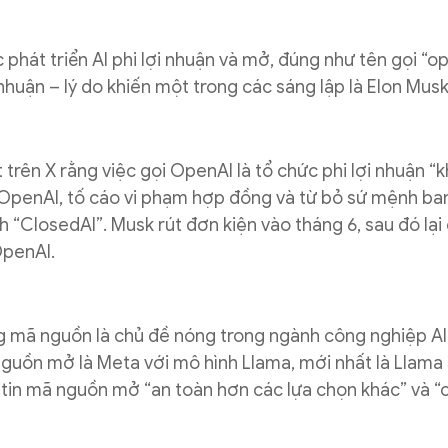
phát triển AI phi lợi nhuận và mở, đúng như tên gọi “op
huận – lý do khiến một trong các sáng lập là Elon Musk 
trên X rằng việc gọi OpenAI là tổ chức phi lợi nhuận “
à OpenAI, tố cáo vi phạm hợp đồng và từ bỏ sứ mệnh ba
 “ClosedAI”. Musk rút đơn kiện vào tháng 6, sau đó lại
OpenAI.
 mã nguồn là chủ đề nóng trong ngành công nghiệp AI
uồn mở là Meta với mô hình Llama, mới nhất là Llama 
in mã nguồn mở “an toàn hơn các lựa chọn khác” và “c