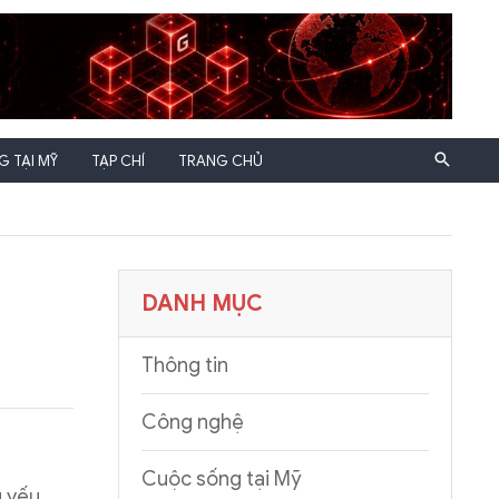
 TẠI MỸ
TẠP CHÍ
TRANG CHỦ
DANH MỤC
Thông tin
Công nghệ
Cuộc sống tại Mỹ
ủ yếu