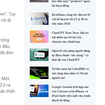
kéo nhà máy “peakers” quay
lại hoạt động
en”. Tuy
ByteDance tăng tốc đầu tư AI
với kế hoạch chi 23 tỷ đô la
rời đi.
cho năm 2026
ChatGPT Your Year: khi trí
tuệ nhân tạo kể lại câu
không
chuyện của chính bạn
n đầu,
OpenAI cho phép người dùng
 đệ đơn
tự điều chỉnh “sức nóng” và
thái độ của ChatGPT
Nvidia mua lại SchedMD và
mở rộng tầm nhìn về AI mã
nguồn mở
. Một
3.2 ra
Google Gemini tích hợp sâu
ần thiết
vào Chrome trên iPhone và
iPad: bước tiến mới cho trình
duyệt di động