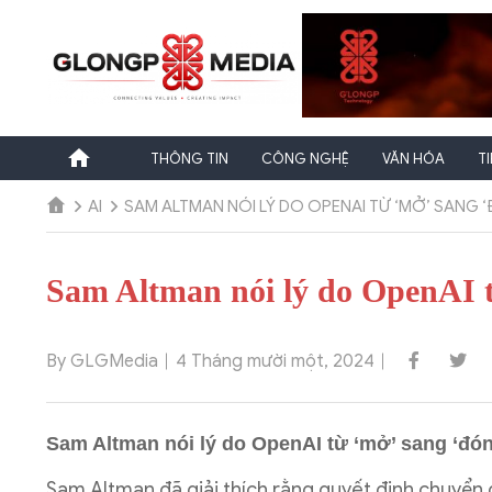
Chuyển
đến
nội
dung
THÔNG TIN
CÔNG NGHỆ
VĂN HÓA
T
AI
SAM ALTMAN NÓI LÝ DO OPENAI TỪ ‘MỞ’ SANG
Sam Altman nói lý do OpenAI 
By GLGMedia
4 Tháng mười một, 2024
Sam Altman nói lý do OpenAI từ ‘mở’ sang ‘đó
Sam Altman đã giải thích rằng quyết định chuyể