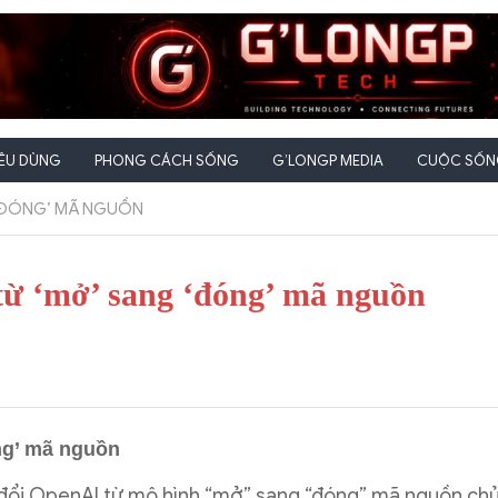
IÊU DÙNG
PHONG CÁCH SỐNG
G’LONGP MEDIA
CUỘC SỐNG
 ‘ĐÓNG’ MÃ NGUỒN
từ ‘mở’ sang ‘đóng’ mã nguồn
ng’ mã nguồn
n đổi OpenAI từ mô hình “mở” sang “đóng” mã nguồn ch