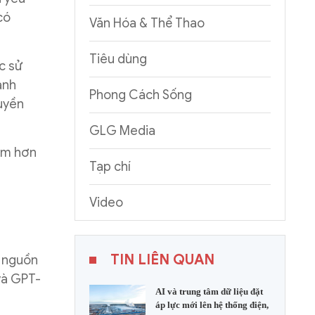
có
Văn Hóa & Thể Thao
Tiêu dùng
c sử
ánh
Phong Cách Sống
uyền
GLG Media
ệm hơn
Tạp chí
Video
TIN LIÊN QUAN
ã nguồn
và GPT-
AI và trung tâm dữ liệu đặt
áp lực mới lên hệ thống điện,