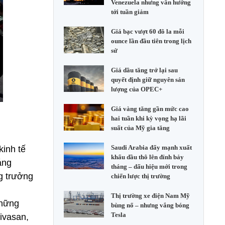
Venezuela nhưng vẫn hướng
tới tuần giảm
Giá bạc vượt 60 đô la mỗi
ounce lần đầu tiên trong lịch
sử
Giá dầu tăng trở lại sau
quyết định giữ nguyên sản
lượng của OPEC+
Giá vàng tăng gần mức cao
hai tuần khi kỳ vọng hạ lãi
suất của Mỹ gia tăng
Saudi Arabia đẩy mạnh xuất
kinh tế
khẩu dầu thô lên đỉnh bảy
áng
tháng – dấu hiệu mới trong
ng trưởng
chiến lược thị trường
Thị trường xe điện Nam Mỹ
những
bùng nổ – nhưng vắng bóng
Tesla
ivasan,