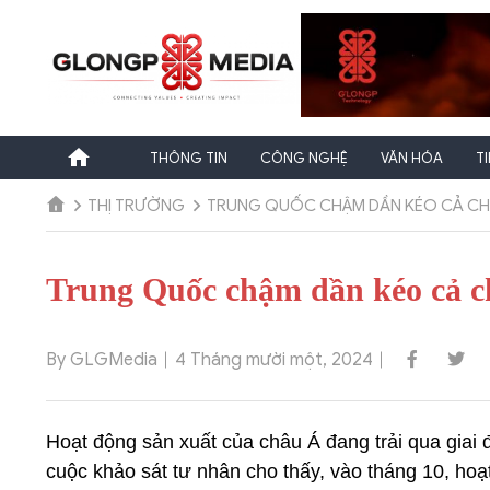
Chuyển
đến
nội
dung
THÔNG TIN
CÔNG NGHỆ
VĂN HÓA
T
THỊ TRƯỜNG
TRUNG QUỐC CHẬM DẦN KÉO CẢ CHÂU
Trung Quốc chậm dần kéo cả châ
By GLGMedia
4 Tháng mười một, 2024
Hoạt động sản xuất của châu Á đang trải qua giai đ
cuộc khảo sát tư nhân cho thấy, vào tháng 10, ho