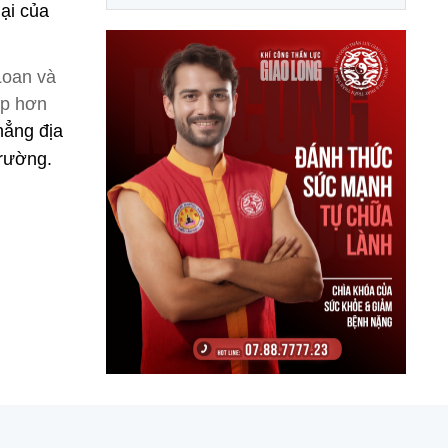
ại của
Loan và
ấp hơn
hẳng địa
trường.