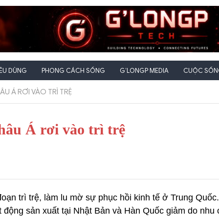
IÊU DÙNG
PHONG CÁCH SỐNG
G’LONGP MEDIA
CUỘC SỐNG
 Á RƠI VÀO TRÌ TRỆ
u Á rơi vào trì trệ
oạn trì trệ, làm lu mờ sự phục hồi kinh tế ở Trung Quốc
ạt động sản xuất tại Nhật Bản và Hàn Quốc giảm do nhu 