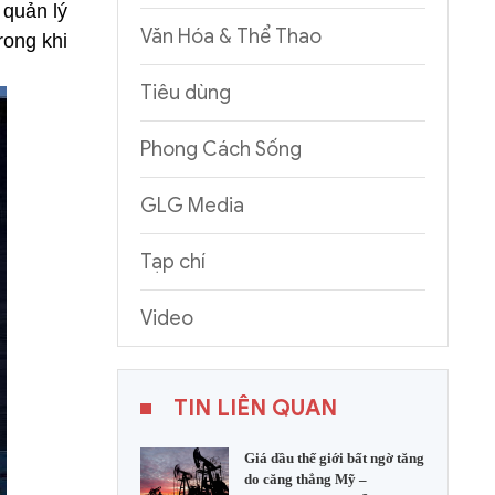
 quản lý
Văn Hóa & Thể Thao
rong khi
Tiêu dùng
Phong Cách Sống
GLG Media
Tạp chí
Video
TIN LIÊN QUAN
Giá dầu thế giới bất ngờ tăng
do căng thẳng Mỹ –