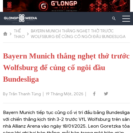
Chuyển
đến
nội
dung
THỂ
BAYERN MUNICH THẮNG NGHẸT THỞ TRƯỚC
THAO
WOLFSBURG ĐỂ CỦNG CỐ NGÔI ĐẦU BUNDESLIGA
Bayern Munich thắng nghẹt thở trước
Wolfsburg để củng cố ngôi đầu
Bundesliga
By Trần Thanh Tùng
19 Tháng Một, 2025
Bayern Munich tiếp tục củng cố vị trí đầu bảng Bundesliga
với chiến thắng kịch tính 3-2 trước VfL Wolfsburg trên sân
nhà Allianz Arena vào ngày 18/01/2025. Leon Goretzka tỏa