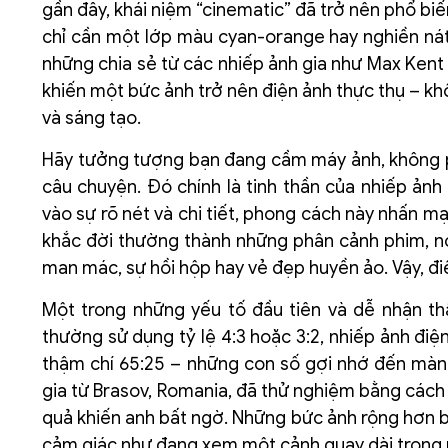
gần đây, khái niệm “cinematic” đã trở nên phổ bi
chỉ cần một lớp màu cyan-orange hay nghiền nát b
những chia sẻ từ các nhiếp ảnh gia như Max Kent
khiến một bức ảnh trở nên điện ảnh thực thụ – khô
và sáng tạo.
Hãy tưởng tượng bạn đang cầm máy ảnh, không ph
câu chuyện. Đó chính là tinh thần của nhiếp ản
vào sự rõ nét và chi tiết, phong cách này nhấn m
khắc đời thường thành những phân cảnh phim, nơ
man mác, sự hồi hộp hay vẻ đẹp huyền ảo. Vậy, điề
Một trong những yếu tố đầu tiên và dễ nhận thấ
thường sử dụng tỷ lệ 4:3 hoặc 3:2, nhiếp ảnh điệ
thậm chí 65:25 – những con số gợi nhớ đến màn
gia từ Brasov, Romania, đã thử nghiệm bằng cách 
quả khiến anh bất ngờ. Những bức ảnh rộng hơn 
cảm giác như đang xem một cảnh quay dài trong 