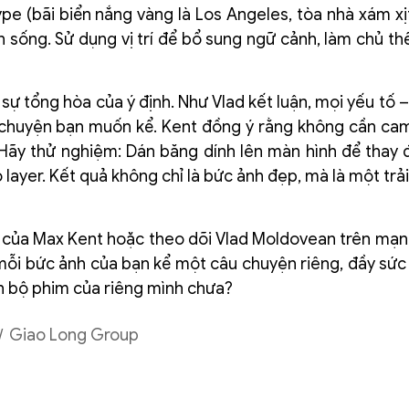
pe (bãi biển nắng vàng là Los Angeles, tòa nhà xám xị
 sống. Sử dụng vị trí để bổ sung ngữ cảnh, làm chủ thể
sự tổng hòa của ý định. Như Vlad kết luận, mọi yếu tố – 
u chuyện bạn muốn kể. Kent đồng ý rằng không cần ca
 Hãy thử nghiệm: Dán băng dính lên màn hình để thay đổ
layer. Kết quả không chỉ là bức ảnh đẹp, mà là một trả
của Max Kent hoặc theo dõi Vlad Moldovean trên mạng
 mỗi bức ảnh của bạn kể một câu chuyện riêng, đầy sức
nh bộ phim của riêng mình chưa?
Giao Long Group