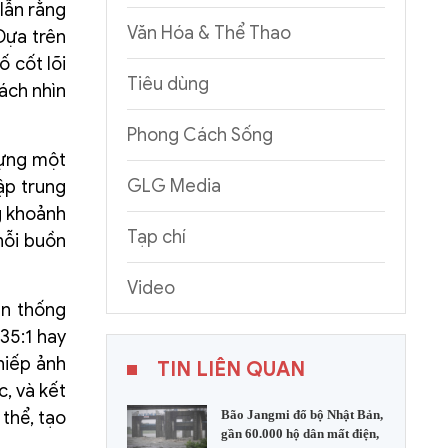
lẫn rằng
Văn Hóa & Thể Thao
Dựa trên
 cốt lõi
Tiêu dùng
cách nhìn
Phong Cách Sống
dựng một
GLG Media
ập trung
g khoảnh
Tạp chí
nỗi buồn
Video
ền thống
35:1 hay
hiếp ảnh
TIN LIÊN QUAN
, và kết
thể, tạo
Bão Jangmi đổ bộ Nhật Bản,
gần 60.000 hộ dân mất điện,