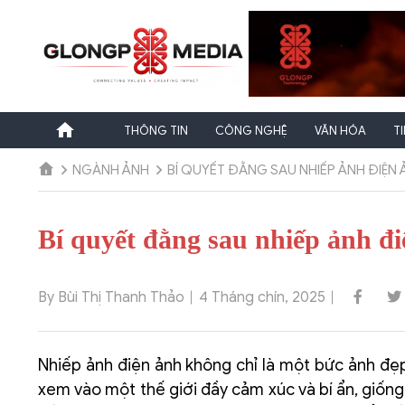
Chuyển
đến
nội
dung
THÔNG TIN
CÔNG NGHỆ
VĂN HÓA
T
NGÀNH ẢNH
BÍ QUYẾT ĐẰNG SAU NHIẾP ẢNH ĐIỆN
Bí quyết đằng sau nhiếp ảnh đ
By Bùi Thị Thanh Thảo
4 Tháng chín, 2025
Nhiếp ảnh điện ảnh không chỉ là một bức ảnh đẹ
xem vào một thế giới đầy cảm xúc và bí ẩn, giốn