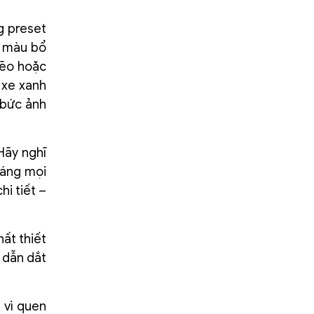
g preset
i màu bổ
lẽo hoặc
 xe xanh
 bức ảnh
Hãy nghĩ
sáng mọi
hi tiết –
ất thiết
 dẫn dắt
 vì quen