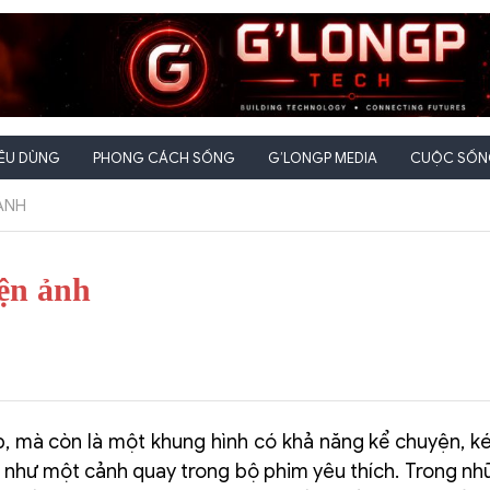
IÊU DÙNG
PHONG CÁCH SỐNG
G’LONGP MEDIA
CUỘC SỐNG
 ẢNH
iện ảnh
p, mà còn là một khung hình có khả năng kể chuyện, k
g như một cảnh quay trong bộ phim yêu thích. Trong n