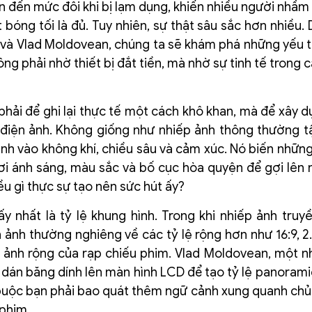
ến đến mức đôi khi bị lạm dụng, khiến nhiều người nhầm 
óng tối là đủ. Tuy nhiên, sự thật sâu sắc hơn nhiều. 
 và Vlad Moldovean, chúng ta sẽ khám phá những yếu tố
ng phải nhờ thiết bị đắt tiền, mà nhờ sự tinh tế trong 
ải để ghi lại thực tế một cách khô khan, mà để xây 
h điện ảnh. Không giống như nhiếp ảnh thông thường t
ạnh vào không khí, chiều sâu và cảm xúc. Nó biến nhữn
i ánh sáng, màu sắc và bố cục hòa quyện để gợi lên 
u gì thực sự tạo nên sức hút ấy?
y nhất là tỷ lệ khung hình. Trong khi nhiếp ảnh truy
n ảnh thường nghiêng về các tỷ lệ rộng hơn như 16:9, 2.
 ảnh rộng của rạp chiếu phim. Vlad Moldovean, một n
dán băng dính lên màn hình LCD để tạo tỷ lệ panoramic
buộc bạn phải bao quát thêm ngữ cảnh xung quanh chủ 
phim.