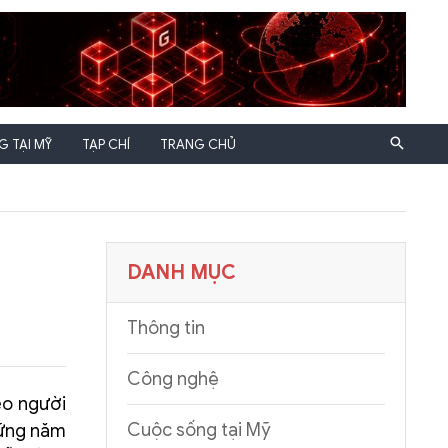
 TẠI MỸ
TẠP CHÍ
TRANG CHỦ
DANH MỤC
Thông tin
Công nghệ
éo người
Cuộc sống tại Mỹ
hững năm