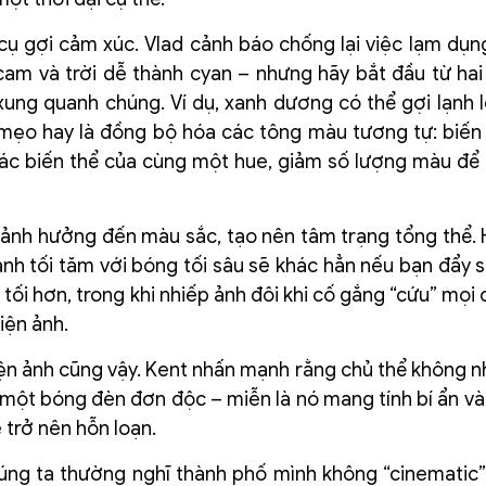
 cụ gợi cảm xúc. Vlad cảnh báo chống lại việc lạm dụn
cam và trời dễ thành cyan – nhưng hãy bắt đầu từ ha
xung quanh chúng. Ví dụ, xanh dương có thể gợi lạnh 
mẹo hay là đồng bộ hóa các tông màu tương tự: biến
 các biến thể của cùng một hue, giảm số lượng màu để
 ảnh hưởng đến màu sắc, tạo nên tâm trạng tổng thể. 
h tối tăm với bóng tối sâu sẽ khác hẳn nếu bạn đẩy 
ối hơn, trong khi nhiếp ảnh đôi khi cố gắng “cứu” mọi c
iện ảnh.
ện ảnh cũng vậy. Kent nhấn mạnh rằng chủ thể không nh
y một bóng đèn đơn độc – miễn là nó mang tính bí ẩn và
 trở nên hỗn loạn.
chúng ta thường nghĩ thành phố mình không “cinematic”