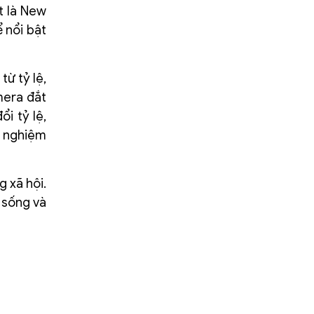
t là New
 nổi bật
từ tỷ lệ,
mera đắt
i tỷ lệ,
i nghiệm
 xã hội.
 sống và