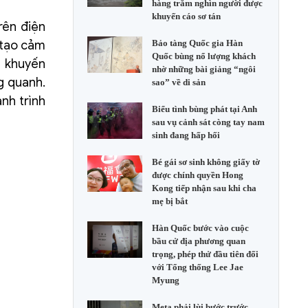
hàng trăm nghìn người được
khuyến cáo sơ tán
rên điện
 tạo cảm
Bảo tàng Quốc gia Hàn
Quốc bùng nổ lượng khách
n khuyến
nhờ những bài giảng “ngôi
g quanh.
sao” về di sản
nh trình
Biểu tình bùng phát tại Anh
sau vụ cảnh sát còng tay nam
sinh đang hấp hối
Bé gái sơ sinh không giấy tờ
được chính quyền Hong
Kong tiếp nhận sau khi cha
mẹ bị bắt
Hàn Quốc bước vào cuộc
bầu cử địa phương quan
trọng, phép thử đầu tiên đối
với Tổng thống Lee Jae
Myung
Meta phải lùi bước trước