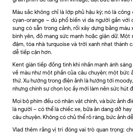
Màu sắc không chỉ là lớp phủ hậu kỳ; nó là công
cyan-orange – dù phổ biến vì da người gần với 
sung có sẵn trong cảnh, rồi xây dựng bảng màu 
bình yên, đỏ mang sức mạnh hoặc giận dữ. Một 
đậm, tòa nhà turquoise và trời xanh nhạt thành
dễ tiếp cận hơn.
Kent gián tiếp đồng tình khi nhấn mạnh ánh sáng
về màu như một phần của câu chuyện: một bức ản
thứ. Xu hướng trong điện ảnh là hướng tới moody, t
nhưng chính sự chọn lọc ấy mới làm nên sức hút đ
Mọi bộ phim đều có nhân vật chính, và bức ảnh đi
là người – có thể là chiếc xe, bữa ăn dang dở ha
câu chuyện. Không có chủ thể rõ ràng, bức ảnh dễ
Vlad thêm rằng vị trí đóng vai trò quan trọng: 