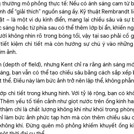
g thường mô phỏng thực tế: Nếu có ánh sáng cam từ b
h để “giải thích” nguồn sáng ấy. Kỹ thuật Rembrandt li
 – là một ví dụ kinh điển, mang lại chiều sâu và sự 
 sáng hoặc từ phía sau có thể thêm lớp bí ẩn, khiến n
ời không nhìn rõ trong bóng tối, vậy tại sao phải cố 
iết kiệm chi tiết mà còn hướng sự chú ý vào những
im ảnh.
 (depth of field), nhưng Kent chỉ ra rằng ánh sáng mới
sáng, bạn vẫn có thể tạo chiều sâu bằng cách sắp xếp
t thể. Điều này làm bức ảnh trở nên lập thể, không phẳng
ớp chi tiết trong khung hình. Với tỷ lệ rộng, bạn có k
. Thêm yếu tố tiền cảnh như giọt nước trên ống kính h
ể; thậm chí là chất lượng không khí như khói trong phòn
chỉ làm bức ảnh phức tạp hơn mà còn thêm chiều sâu 
không khí. Đừng quên mô phỏng khiếm khuyết ống k
ột thời đại cụ thể.