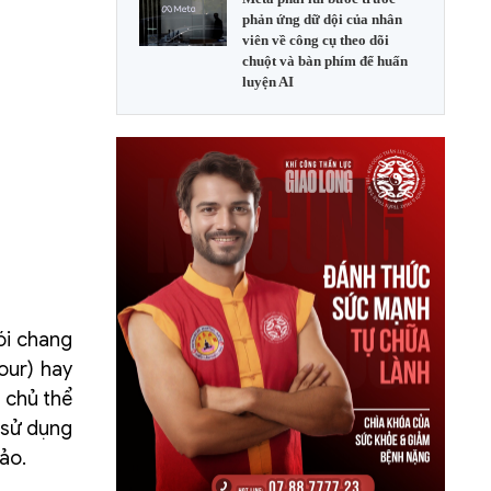
phản ứng dữ dội của nhân
viên về công cụ theo dõi
chuột và bàn phím để huấn
luyện AI
ói chang
our) hay
 chủ thể
 sử dụng
ảo.