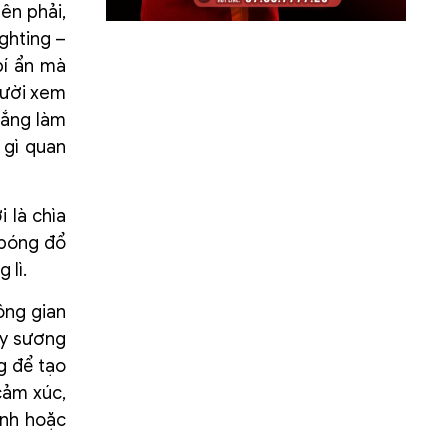
ên phải,
ghting –
bí ẩn mà
gười xem
gắng làm
 gì quan
 là chìa
 bóng đổ
 lì.
hông gian
ay sương
g để tạo
cảm xúc,
ính hoặc