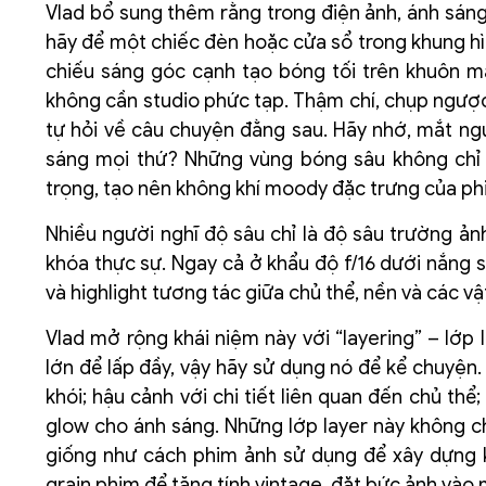
Vlad bổ sung thêm rằng trong điện ảnh, ánh sán
hãy để một chiếc đèn hoặc cửa sổ trong khung hìn
chiếu sáng góc cạnh tạo bóng tối trên khuôn mặt
không cần studio phức tạp. Thậm chí, chụp ngược
tự hỏi về câu chuyện đằng sau. Hãy nhớ, mắt ngư
sáng mọi thứ? Những vùng bóng sâu không chỉ t
trọng, tạo nên không khí moody đặc trưng của ph
Nhiều người nghĩ độ sâu chỉ là độ sâu trường ảnh
khóa thực sự. Ngay cả ở khẩu độ f/16 dưới nắng 
và highlight tương tác giữa chủ thể, nền và các vậ
Vlad mở rộng khái niệm này với “layering” – lớp l
lớn để lấp đầy, vậy hãy sử dụng nó để kể chuyện
khói; hậu cảnh với chi tiết liên quan đến chủ th
glow cho ánh sáng. Những lớp layer này không 
giống như cách phim ảnh sử dụng để xây dựng 
grain phim để tăng tính vintage, đặt bức ảnh vào m