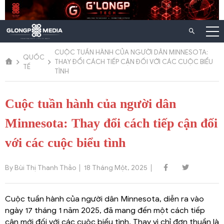
Chuyển
đến
nội
dung
CUỘC TUẦN HÀNH CỦA NGƯỜI DÂN MINNESOTA:
QUỐC
THAY ĐỔI CÁCH TIẾP CẬN ĐỐI VỚI CÁC CUỘC BIỂU
TẾ
TÌNH
Cuộc tuần hành của người dân
Minnesota: Thay đổi cách tiếp cận đối
với các cuộc biểu tình
By Bùi Thị Thanh Thảo
18 Tháng Một, 2025
Cuộc tuần hành của người dân Minnesota, diễn ra vào
ngày 17 tháng 1 năm 2025, đã mang đến một cách tiếp
cận mới đối với các cuộc biểu tình. Thay vì chỉ đơn thuần là