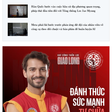
Hàn Quốc bước vào cuộc bầu cử địa phương quan trọng,
phép thử đầu tiên đối với Tổng thống Lee Jae Myung
Meta phải lùi bước trước phản ứng dữ dội của nhân viên về
công cụ theo dõi chuột và bàn phím để huấn luyện AI