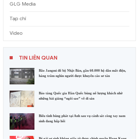
GLG Media
Tạp chí
Video
TIN LIÊN QUAN
Bão Jangmi đổ bộ Nhật Bản, gần 60.000 hộ dân mất điện,
hàng trăm nghìn người được khuyến cáo sơ tán
Bảo tàng Quốc gia Hàn Quốc bùng nổ lượng khách nhờ
những bài giảng “ngôi sao” về di sản
Biểu tình bùng phát tại Anh sau vụ cảnh sát còng tay nam
sinh đang hấp hối
Bé gái sơ sinh không giấy tờ được chính quyền Hong Kong