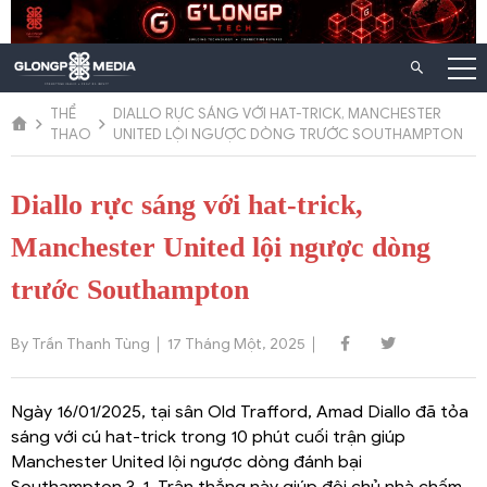
Chuyển
đến
nội
dung
THỂ
DIALLO RỰC SÁNG VỚI HAT-TRICK, MANCHESTER
THAO
UNITED LỘI NGƯỢC DÒNG TRƯỚC SOUTHAMPTON
Diallo rực sáng với hat-trick,
Manchester United lội ngược dòng
trước Southampton
By Trần Thanh Tùng
17 Tháng Một, 2025
Ngày 16/01/2025, tại sân Old Trafford, Amad Diallo đã tỏa
sáng với cú hat-trick trong 10 phút cuối trận giúp
Manchester United lội ngược dòng đánh bại