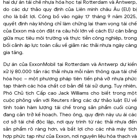
hai dự án tái chế nhựa hóa học tại Rotterdam và Antwerp,
do các dự thảo quy định của Liên minh châu Âu (EU) bị
cho là bất lợi. Công bố vào ngày 17 tháng 9 năm 2025,
quyết định này không chỉ làm chững lại tham vọng tái chế
của Exxon mà còn đặt ra câu hỏi lớn về cách EU cân bằng
giữa mục tiêu môi trường và thực tiễn công nghiệp, trong
bối cảnh áp lực toàn cầu về giảm rác thải nhựa ngày càng
gia tăng.
Dự án của ExxonMobil tại Rotterdam và Antwerp dự kiến
xử lý 80.000 tấn rác thải nhựa mỗi năm thông qua tái chế
hóa học – một phương pháp tiên tiến phá vỡ nhựa phức
tạp thành các hóa chất cơ bản để tái sử dụng. Tuy nhiên,
Phó Chủ tịch Cấp cao Jack Williams cho biết trong một
cuộc phỏng vấn với Reuters rằng các dự thảo luật EU về
tính toán hàm lượng tái chế trong sản phẩm cuối cùng
đang cản trở kế hoạch. Theo ông, quy định này ưu ái các
cơ sở tái chế độc lập, nơi quy trình từ rác thải nhựa đến
sản phẩm rõ ràng hơn, và bất lợi cho các nhà máy tích
hợp phức tạp như của Exxon, nơi nguyên liệu hóa thạch và