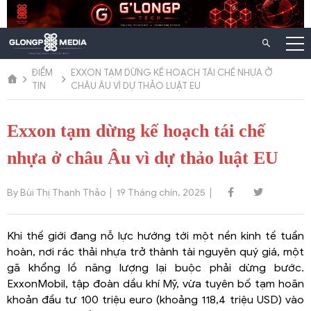
Chuyển
đến
nội
dung
ĐIỂM
EXXON TẠM DỪNG KẾ HOẠCH TÁI CHẾ NHỰA Ở
TIN
CHÂU ÂU VÌ DỰ THẢO LUẬT EU
Exxon tạm dừng kế hoạch tái chế
nhựa ở châu Âu vì dự thảo luật EU
By Bùi Thị Thanh Thảo
19 Tháng chín, 2025
Khi thế giới đang nỗ lực hướng tới một nền kinh tế tuần
hoàn, nơi rác thải nhựa trở thành tài nguyên quý giá, một
gã khổng lồ năng lượng lại buộc phải dừng bước.
ExxonMobil, tập đoàn dầu khí Mỹ, vừa tuyên bố tạm hoãn
khoản đầu tư 100 triệu euro (khoảng 118,4 triệu USD) vào