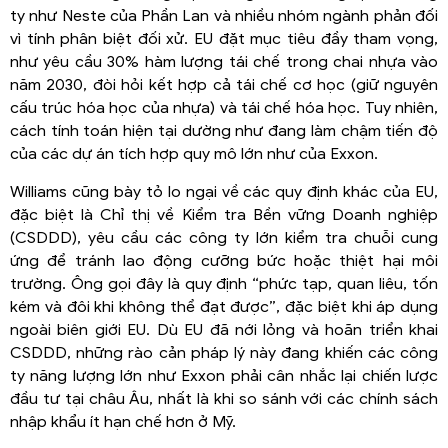
ty như Neste của Phần Lan và nhiều nhóm ngành phản đối
vì tính phân biệt đối xử. EU đặt mục tiêu đầy tham vọng,
như yêu cầu 30% hàm lượng tái chế trong chai nhựa vào
năm 2030, đòi hỏi kết hợp cả tái chế cơ học (giữ nguyên
cấu trúc hóa học của nhựa) và tái chế hóa học. Tuy nhiên,
cách tính toán hiện tại dường như đang làm chậm tiến độ
của các dự án tích hợp quy mô lớn như của Exxon.
Williams cũng bày tỏ lo ngại về các quy định khác của EU,
đặc biệt là Chỉ thị về Kiểm tra Bền vững Doanh nghiệp
(CSDDD), yêu cầu các công ty lớn kiểm tra chuỗi cung
ứng để tránh lao động cưỡng bức hoặc thiệt hại môi
trường. Ông gọi đây là quy định “phức tạp, quan liêu, tốn
kém và đôi khi không thể đạt được”, đặc biệt khi áp dụng
ngoài biên giới EU. Dù EU đã nới lỏng và hoãn triển khai
CSDDD, những rào cản pháp lý này đang khiến các công
ty năng lượng lớn như Exxon phải cân nhắc lại chiến lược
đầu tư tại châu Âu, nhất là khi so sánh với các chính sách
nhập khẩu ít hạn chế hơn ở Mỹ.