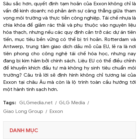
Sâu sắc hơn, quyết định tạm hoãn của Exxon không chỉ là
vấn đề kinh doanh; nó phản ánh sự căng thẳng giữa tham
vọng môi trường và thực tiễn công nghiệp. Tái chế nhựa là
chìa khóa để giảm rác thải và phụ thuộc vào nguyên liệu
hóa thạch, nhưng nếu các quy định cản trở các dự án tiên
tiến, mục tiêu bền vững có thể bị trì hoãn. Rotterdam và
Antwerp, trung tâm giao dịch dầu mỏ của EU, lẽ ra là nơi
tiên phong cho công nghệ tái chế hóa học, nhưng nay
đang bị kìm hãm bởi chính sách. Liệu EU có thể điều chỉnh
để khuyến khích đầu tư mà không hy sinh tiêu chuẩn môi
trường? Câu trả lời sẽ định hình không chỉ tương lai của
Exxon tại châu Âu mà còn là lộ trình toàn cầu hướng tới
một hành tinh sạch hơn.
Tags:
GLGmedia.net
GLG Media
Giao Long Group
Exxon
DANH MỤC