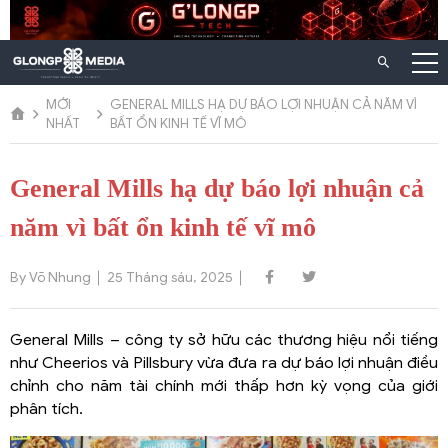
Chuyển
đến
nội
dung
MỚI
GENERAL MILLS HẠ DỰ BÁO LỢI NHUẬN CẢ NĂM VÌ
NHẤT
BẤT ỔN KINH TẾ VĨ MÔ
General Mills hạ dự báo lợi nhuận cả
năm vì bất ổn kinh tế vĩ mô
By Võ Nhung
25 Tháng sáu, 2025
General Mills – công ty sở hữu các thương hiệu nổi tiếng
như Cheerios và Pillsbury vừa đưa ra dự báo lợi nhuận điều
chỉnh cho năm tài chính mới thấp hơn kỳ vọng của giới
phân tích.