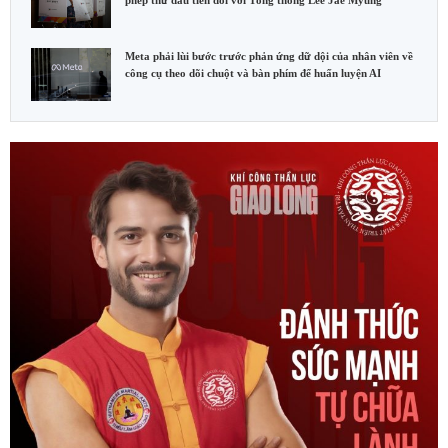
Meta phải lùi bước trước phản ứng dữ dội của nhân viên về
công cụ theo dõi chuột và bàn phím để huấn luyện AI