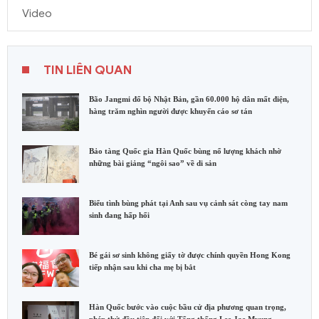
Video
TIN LIÊN QUAN
Bão Jangmi đổ bộ Nhật Bản, gần 60.000 hộ dân mất điện,
hàng trăm nghìn người được khuyến cáo sơ tán
Bảo tàng Quốc gia Hàn Quốc bùng nổ lượng khách nhờ
những bài giảng “ngôi sao” về di sản
Biểu tình bùng phát tại Anh sau vụ cảnh sát còng tay nam
sinh đang hấp hối
Bé gái sơ sinh không giấy tờ được chính quyền Hong Kong
tiếp nhận sau khi cha mẹ bị bắt
Hàn Quốc bước vào cuộc bầu cử địa phương quan trọng,
phép thử đầu tiên đối với Tổng thống Lee Jae Myung