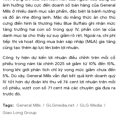
ảnh hưởng tiêu cực đến doanh số bán hàng của General
Mills ở nhiều danh mục sản phẩm, đặc biệt là bánh nướng
và đồ ăn nhẹ đông lạnh. Mặc dù mảng thức ăn cho thú
cưng điển hình là thương hiệu Blue Buffalo ghi nhận mức
tăng trưởng hai con số trong quý IV, phần còn lại của
danh mục lại cho thấy sự suy giảm rõ rệt. Ngoài ra, chi phí
tiếp thị và hoạt động mua bán sáp nhập (M&A) gia tăng
cũng tạo thêm áp lực lên biên lợi nhuận.
Công ty hiện dự kiến lợi nhuận điều chỉnh trên mỗi cổ
phiếu trong năm tài chính 2025 sẽ giảm từ 10% đến 15%,
trong khi giới phân tích chỉ kỳ vọng mức giảm chưa đến
5%. Dù vậy, General Mills vẫn đạt kết quả kinh doanh quý
IV tốt hơn dự đoán khi thu về 74 cent lợi nhuận trên mỗi
cổ phiếu, vượt con số 71 cent mà các chuyên gia đưa ra
trước đó.
Tags:
General Mills
GLGmedia.net
GLG Media
Giao Long Group