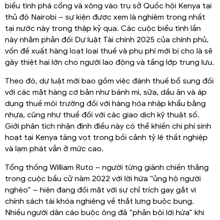
biểu tình phá cổng và xông vào trụ sở Quốc hội Kenya tại
thủ đô Nairobi – sự kiện được xem là nghiêm trọng nhất
tại nước này trong thập kỷ qua. Các cuộc biểu tình lần
này nhằm phản đối Dự luật Tài chính 2025 của chính phủ,
vốn đề xuất hàng loạt loại thuế và phụ phí mới bị cho là sẽ
gây thiệt hại lớn cho người lao động và tầng lớp trung lưu.
Theo đó, dự luật mới bao gồm việc đánh thuế bổ sung đối
với các mặt hàng cơ bản như bánh mì, sữa, dầu ăn và áp
dụng thuế môi trường đối với hàng hóa nhập khẩu bằng
nhựa, cũng như thuế đối với các giao dịch kỹ thuật số.
Giới phân tích nhận định điều này có thể khiến chi phí sinh
hoạt tại Kenya tăng vọt trong bối cảnh tỷ lệ thất nghiệp
và lạm phát vẫn ở mức cao.
Tổng thống William Ruto – người từng giành chiến thắng
trong cuộc bầu cử năm 2022 với lời hứa “ủng hộ người
nghèo” – hiện đang đối mặt với sự chỉ trích gay gắt vì
chính sách tài khóa nghiêng về thắt lưng buộc bụng.
Nhiều người dân cáo buộc ông đã “phản bội lời hứa” khi