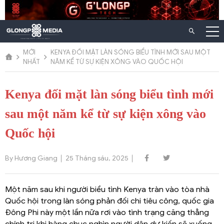
Chuyển
đến
nội
dung
MỚI
KENYA ĐỐI MẶT LÀN SÓNG BIỂU TÌNH MỚI SAU MỘT
NHẤT
NĂM KỂ TỪ SỰ KIỆN XÔNG VÀO QUỐC HỘI
Kenya đối mặt làn sóng biểu tình mới
sau một năm kể từ sự kiện xông vào
Quốc hội
By Hương Giang
25 Tháng sáu, 2025
Một năm sau khi người biểu tình Kenya tràn vào tòa nhà
Quốc hội trong làn sóng phản đối chi tiêu công, quốc gia
Đông Phi này một lần nữa rơi vào tình trạng căng thẳng