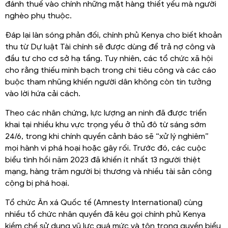
đánh thuế vào chính những mặt hàng thiết yếu mà người
nghèo phụ thuộc.
Đáp lại làn sóng phản đối, chính phủ Kenya cho biết khoản
thu từ Dự luật Tài chính sẽ được dùng để trả nợ công và
đầu tư cho cơ sở hạ tầng. Tuy nhiên, các tổ chức xã hội
cho rằng thiếu minh bạch trong chi tiêu công và các cáo
buộc tham nhũng khiến người dân không còn tin tưởng
vào lời hứa cải cách.
Theo các nhân chứng, lực lượng an ninh đã được triển
khai tại nhiều khu vực trọng yếu ở thủ đô từ sáng sớm
24/6, trong khi chính quyền cảnh báo sẽ “xử lý nghiêm”
mọi hành vi phá hoại hoặc gây rối. Trước đó, các cuộc
biểu tình hồi năm 2023 đã khiến ít nhất 13 người thiệt
mạng, hàng trăm người bị thương và nhiều tài sản công
cộng bị phá hoại.
Tổ chức Ân xá Quốc tế (Amnesty International) cùng
nhiều tổ chức nhân quyền đã kêu gọi chính phủ Kenya
kiềm chế sử dụng vũ lực quá mức và tôn trọng quyền biểu