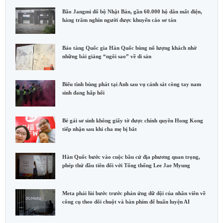
Bão Jangmi đổ bộ Nhật Bản, gần 60.000 hộ dân mất điện,
hàng trăm nghìn người được khuyến cáo sơ tán
Bảo tàng Quốc gia Hàn Quốc bùng nổ lượng khách nhờ
những bài giảng “ngôi sao” về di sản
Biểu tình bùng phát tại Anh sau vụ cảnh sát còng tay nam
sinh đang hấp hối
Bé gái sơ sinh không giấy tờ được chính quyền Hong Kong
tiếp nhận sau khi cha mẹ bị bắt
Hàn Quốc bước vào cuộc bầu cử địa phương quan trọng,
phép thử đầu tiên đối với Tổng thống Lee Jae Myung
Meta phải lùi bước trước phản ứng dữ dội của nhân viên về
công cụ theo dõi chuột và bàn phím để huấn luyện AI