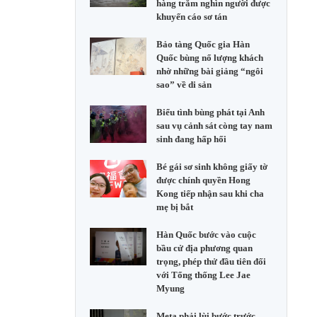
hàng trăm nghìn người được
khuyến cáo sơ tán
Bảo tàng Quốc gia Hàn
Quốc bùng nổ lượng khách
nhờ những bài giảng “ngôi
sao” về di sản
Biểu tình bùng phát tại Anh
sau vụ cảnh sát còng tay nam
sinh đang hấp hối
Bé gái sơ sinh không giấy tờ
được chính quyền Hong
Kong tiếp nhận sau khi cha
mẹ bị bắt
Hàn Quốc bước vào cuộc
bầu cử địa phương quan
trọng, phép thử đầu tiên đối
với Tổng thống Lee Jae
Myung
Meta phải lùi bước trước