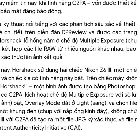
lay niềm tin này, khi tính năng C2PA – vốn được thiết 
ng bảo mật đáng báo động.
ỹ thuật nổi tiếng với các phân tích sâu sắc về thiết 
ẻ chi tiết trên diễn đàn DPReview và được các trang
 Horshack, lỗ hổng nằm ở chế độ Multiple Exposure (ch
ng kết hợp các file RAW từ nhiều nguồn khác nhau, ba
 xác thực lên ảnh kết quả.
này. Horshack sử dụng hai chiếc Nikon Z6 III: một chi
 và chiếc kia có tính năng này bật. Trên chiếc máy khô
Horshack!” – một hình ảnh được tạo bằng Photoshop
có C2PA, kích hoạt chế độ Multiple Exposure với số l
ảnh) bật, Overlay Mode đặt ở Light (sáng), và chọn fil
 một khung đen (chụp với nắp ống kính đậy), không chứ
II với C2PA đã tạo ra một file JPG ký xác thực, và file
ent Authenticity Initiative (CAI).