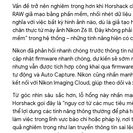
Vấn đề trở nên nghiêm trọng hơn khi Horshack chỉ
RAW giả mạo bằng phần mềm, nhồi nhét dữ liệu h
nghĩa với việc bất kỳ hình ảnh nào, dù là giả tạ
chân thực từ máy ảnh Nikon Z6 III. Đây không phả
mềm” trong hệ thống – những tính năng hiện có 
Nikon đã phản hồi nhanh chóng trước thông tin này
cập nhật firmware nhanh chóng, dự kiến sẽ sớm ra
nhưng vẫn được tích hợp công khai qua firmware
tự động và Auto Capture. Nikon cũng nhấn mạnh 
kết nối với Nikon Imaging Cloud, giúp theo dõi và
Từ góc nhìn sâu sắc hơn, lỗ hổng này nhấn mạn
Horshack gọi đây là “nguy cơ từ các mục tiêu 
thể lợi dụng các tính năng thông thường để phá h
làm việc trong lĩnh vực báo chí hoặc pháp lý, nơi
quả nghiêm trọng như lan truyền thông tin sai lệ