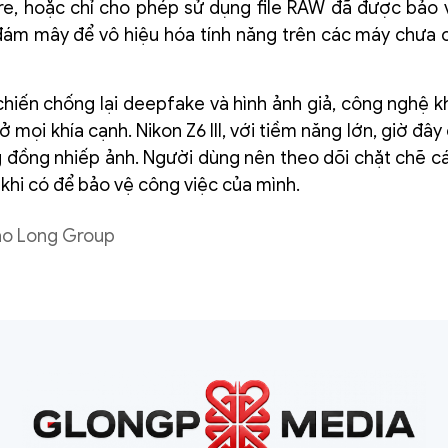
ure, hoặc chỉ cho phép sử dụng file RAW đã được bảo
 đám mây để vô hiệu hóa tính năng trên các máy chưa 
chiến chống lại deepfake và hình ảnh giả, công nghệ k
 mọi khía cạnh. Nikon Z6 III, với tiềm năng lớn, giờ đâ
ng đồng nhiếp ảnh. Người dùng nên theo dõi chặt chẽ c
khi có để bảo vệ công việc của mình.
ao Long Group