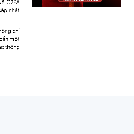
 vệ C2PA
cập nhật
hông chỉ
y cần một
ác thông