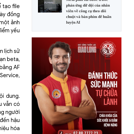
tạo file
phản ứng dữ dội của nhân
viên về công cụ theo dõi
này đồng
chuột và bàn phím để huấn
 một ảnh
luyện AI
điểm yếu
n lịch sử
ạn beta,
 bằng AF
Service,
ội dung.
u vẫn có
ng người
n đến hậu
hiệu hóa