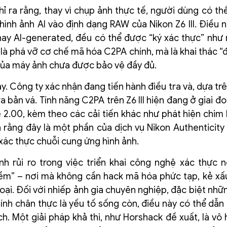
 ra rằng, thay vì chụp ảnh thực tế, người dùng có thể 
ình ảnh AI vào định dạng RAW của Nikon Z6 III. Điều 
o hay AI-generated, đều có thể được “ký xác thực” như
i là phá vỡ cơ chế mã hóa C2PA chính, mà là khai thác “
của máy ảnh chưa được bảo vệ đầy đủ.
. Công ty xác nhận đang tiến hành điều tra và, dựa trê
 bản vá. Tính năng C2PA trên Z6 III hiện đang ở giai đo
 2.00, kèm theo các cải tiến khác như phát hiện chim
rằng đây là một phần của dịch vụ Nikon Authenticity 
 xác thực chuỗi cung ứng hình ảnh.
h rủi ro trong việc triển khai công nghệ xác thực n
mềm” – nơi mà không cần hack mã hóa phức tạp, kẻ xấ
oại. Đối với nhiếp ảnh gia chuyên nghiệp, đặc biệt nhữ
 tính chân thực là yếu tố sống còn, điều này có thể dẫ
ch. Một giải pháp khả thi, như Horshack đề xuất, là vô 