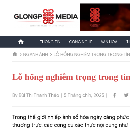
Chuyển
đến
nội
dung
THÔNG TIN
CÔNG NGHỆ
VĂN HÓA
T
NGÀNH ẢNH
LỖ HỔNG NGHIÊM TRỌNG TRONG TÍNH 
Lỗ hổng nghiêm trọng trong tí
By Bùi Thị Thanh Thảo
5 Tháng chín, 2025
Trong thế giới nhiếp ảnh số hóa ngày càng phức 
thường trực, các công cụ xác thực nội dung như 