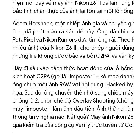
hiện mới đây về máy ảnh Nikon Z6 III đã làm lung 
bảo tính chân thực của ảnh lại tồn tại một lỗ hổ
Adam Horshack, một nhiếp ảnh gia và chuyên gia k
ảnh, đã phát hiện ra vấn đề này. Ông đã chia s
PetaPixel và Nikon Rumors đưa tin rộng rãi. Theo
nhiều ảnh) của Nikon Z6 III, cho phép người dù
những file không được bảo vệ bởi C2PA, và vẫn ký
Hãy đi sâu vào cách thức hoạt động của lỗ hổng 
kích hoạt C2PA (gọi là “imposter” – kẻ mạo danh)
ông chụp một ảnh RAW với nội dung “Hacked by 
họa. Sau đó, ông chuyển thẻ nhớ sang chiếc máy 
chồng là 2, chọn chế độ Overlay Shooting (chồng 
máy “imposter” làm ảnh đầu tiên. Ảnh thứ hai là
thông tin ý nghĩa nào. Kết quả? Máy ảnh Nikon Z6 I
qua kiểm tra của công cụ Verify trực tuyến từ Cont