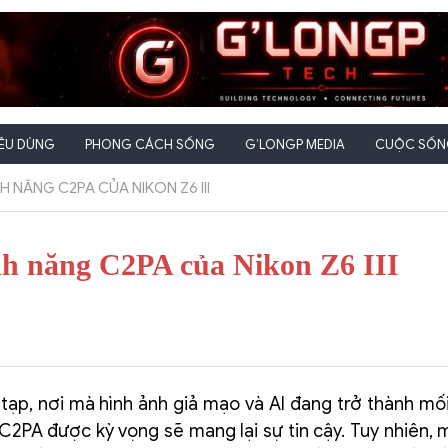
IÊU DÙNG
PHONG CÁCH SỐNG
G’LONGP MEDIA
CUỘC SỐNG
NĂNG C2PA CỦA NIKON Z6 III
nh năng C2PA của Nikon Z6 III
tạp, nơi mà hình ảnh giả mạo và AI đang trở thành mố
C2PA được kỳ vọng sẽ mang lại sự tin cậy. Tuy nhiên, 