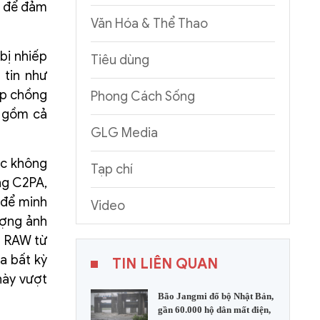
kế để đảm
Văn Hóa & Thể Thao
bị nhiếp
Tiêu dùng
 tin như
ụp chồng
Phong Cách Sống
o gồm cả
GLG Media
ếc không
Tạp chí
ng C2PA,
 để minh
Video
ượng ảnh
e RAW từ
a bất kỳ
TIN LIÊN QUAN
 này vượt
Bão Jangmi đổ bộ Nhật Bản,
gần 60.000 hộ dân mất điện,