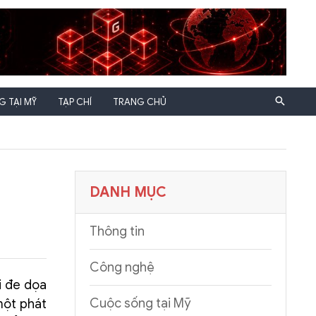
 TẠI MỸ
TẠP CHÍ
TRANG CHỦ
DANH MỤC
Thông tin
Công nghệ
i đe dọa
Cuộc sống tại Mỹ
một phát