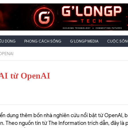
IÊU DÙNG
PHONG CÁCH SỐNG
G’LONGP MEDIA
CUỘC SỐNG
 OPENAI
i AI từ OpenAI
uyển dụng thêm bốn nhà nghiên cứu nổi bật từ OpenAI,
n. Theo nguồn tin từ The Information trích dẫn, đây là 