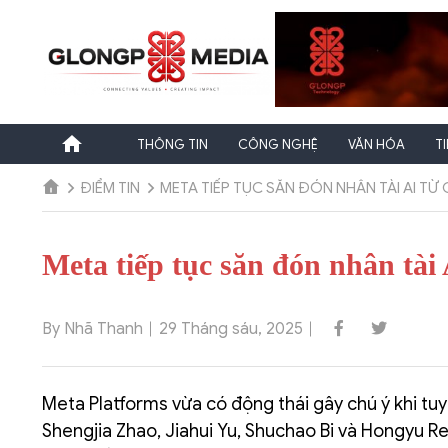
Chuyển
đến
nội
dung
THÔNG TIN
CÔNG NGHỆ
VĂN HÓA
T
ĐIỂM TIN
META TIẾP TỤC SĂN ĐÓN NHÂN TÀI AI TỪ
Meta tiếp tục săn đón nhân tà
By Nhã Thanh
29 Tháng sáu, 2025
Meta Platforms vừa có động thái gây chú ý khi t
Shengjia Zhao, Jiahui Yu, Shuchao Bi và Hongyu Re