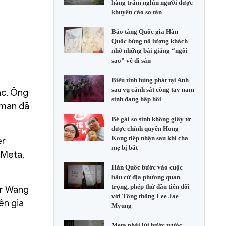
hàng trăm nghìn người được
khuyến cáo sơ tán
Bảo tàng Quốc gia Hàn
Quốc bùng nổ lượng khách
nhờ những bài giảng “ngôi
sao” về di sản
Biểu tình bùng phát tại Anh
sau vụ cảnh sát còng tay nam
ác. Ông
sinh đang hấp hối
tman đã
Bé gái sơ sinh không giấy tờ
được chính quyền Hong
Kong tiếp nhận sau khi cha
er
mẹ bị bắt
 Meta,
Hàn Quốc bước vào cuộc
bầu cử địa phương quan
trọng, phép thử đầu tiên đối
dr Wang
với Tổng thống Lee Jae
ên gia
Myung
Meta phải lùi bước trước