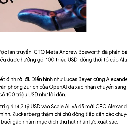
 được lan truyền, CTO Meta Andrew Bosworth đã phản b
đều được hưởng gói 100 triệu USD, đồng thời tố cáo Al
ết định rời đi. Điển hình như Lucas Beyer cùng Alexand
i văn phòng Zurich của OpenAI đã xác nhận chuyển sang
số 100 triệu USD như lời đồn.
rị giá 14,3 tỷ USD vào Scale AI, và đã mời CEO Alexan
a mình. Zuckerberg thậm chí chủ động tiếp cận các chuy
 buổi gặp nhằm mục đích thu hút nhân lực xuất sắc.