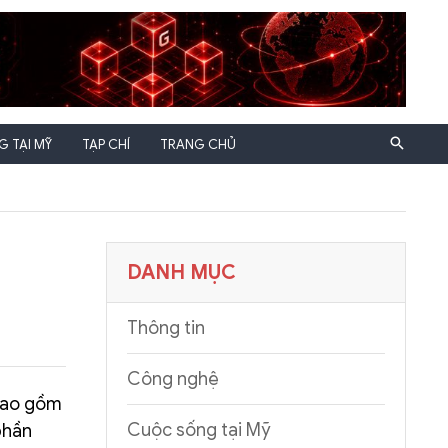
 TẠI MỸ
TẠP CHÍ
TRANG CHỦ
DANH MỤC
Thông tin
Công nghệ
 bao gồm
Cuộc sống tại Mỹ
phần