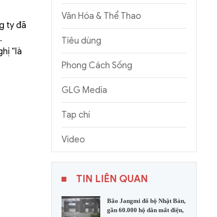
Văn Hóa & Thể Thao
g ty đã
.
Tiêu dùng
hị “là
Phong Cách Sống
GLG Media
Tạp chí
Video
TIN LIÊN QUAN
Bão Jangmi đổ bộ Nhật Bản,
gần 60.000 hộ dân mất điện,