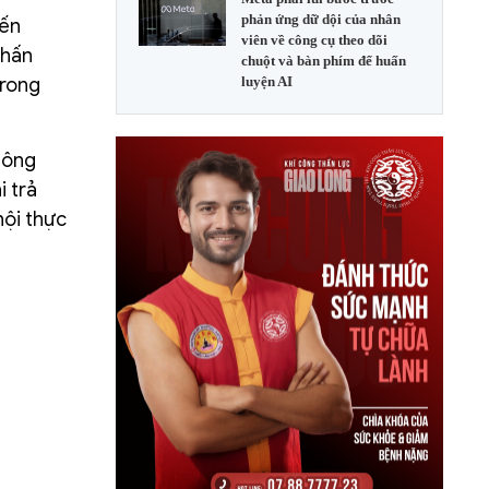
phản ứng dữ dội của nhân
iến
viên về công cụ theo dõi
nhấn
chuột và bàn phím để huấn
trong
luyện AI
hông
i trả
hội thực