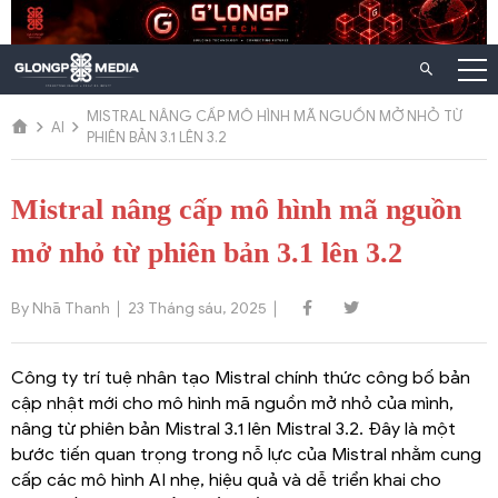
Chuyển
đến
nội
dung
MISTRAL NÂNG CẤP MÔ HÌNH MÃ NGUỒN MỞ NHỎ TỪ
AI
PHIÊN BẢN 3.1 LÊN 3.2
Mistral nâng cấp mô hình mã nguồn
mở nhỏ từ phiên bản 3.1 lên 3.2
By Nhã Thanh
23 Tháng sáu, 2025
Công ty trí tuệ nhân tạo Mistral chính thức công bố bản
cập nhật mới cho mô hình mã nguồn mở nhỏ của mình,
nâng từ phiên bản Mistral 3.1 lên Mistral 3.2. Đây là một
bước tiến quan trọng trong nỗ lực của Mistral nhằm cung
cấp các mô hình AI nhẹ, hiệu quả và dễ triển khai cho