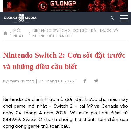
Chuyển
đến
nội
dung
MỚI
NINTENDO SWITCH 2: CƠN SỐT ĐẶT TRƯỚC VÀ
NHẤT
NHỮNG ĐIỀU CẦN BIẾT
Nintendo Switch 2: Cơn sốt đặt trước
và những điều cần biết
By Phạm Phương
24 Tháng tư, 2025
Nintendo đã chính thức mở đơn đặt trước cho mẫu máy
chơi game mới nhất – Switch 2 – tại Mỹ và Canada vào
ngày 24 tháng 4 năm 2025. Với mức giá khởi điểm từ
$449,99, Switch 2 nhanh chóng trở thành tâm điểm của
cộng đồng game thủ toàn cầu.