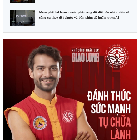
Meta phải lùi bước trước phản ứng dữ dội của nhân viên về
công cụ theo dõi chuột và bàn phím để huấn luyện AI