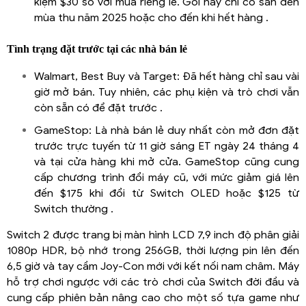
kiệm $30 so với mua riêng lẻ. Gói này chỉ có sẵn đến
mùa thu năm 2025 hoặc cho đến khi hết hàng .
Tình trạng đặt trước tại các nhà bán lẻ
Walmart, Best Buy và Target: Đã hết hàng chỉ sau vài
giờ mở bán. Tuy nhiên, các phụ kiện và trò chơi vẫn
còn sẵn có để đặt trước .
GameStop: Là nhà bán lẻ duy nhất còn mở đơn đặt
trước trực tuyến từ 11 giờ sáng ET ngày 24 tháng 4
và tại cửa hàng khi mở cửa. GameStop cũng cung
cấp chương trình đổi máy cũ, với mức giảm giá lên
đến $175 khi đổi từ Switch OLED hoặc $125 từ
Switch thường .
Switch 2 được trang bị màn hình LCD 7,9 inch độ phân giải
1080p HDR, bộ nhớ trong 256GB, thời lượng pin lên đến
6,5 giờ và tay cầm Joy-Con mới với kết nối nam châm. Máy
hỗ trợ chơi ngược với các trò chơi của Switch đời đầu và
cung cấp phiên bản nâng cao cho một số tựa game như