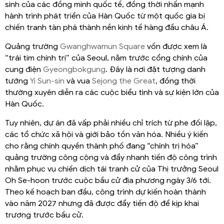
sinh của các đồng minh quốc tế, đồng thời nhấn mạnh
hành trình phát triển của Hàn Quốc từ một quốc gia bị
chiến tranh tàn phá thành nền kinh tế hàng đầu châu Á.
Quảng trường
Gwanghwamun Square
vốn được xem là
“trái tim chính trị” của Seoul, nằm trước cổng chính của
cung điện
Gyeongbokgung
. Đây là nơi đặt tượng danh
tướng
Yi Sun-sin
và vua
Sejong the Great
, đồng thời
thường xuyên diễn ra các cuộc biểu tình và sự kiện lớn của
Hàn Quốc.
Tuy nhiên, dự án đã vấp phải nhiều chỉ trích từ phe đối lập,
các tổ chức xã hội và giới bảo tồn văn hóa. Nhiều ý kiến
cho rằng chính quyền thành phố đang “chính trị hóa”
quảng trường công cộng và đẩy nhanh tiến độ công trình
nhằm phục vụ chiến dịch tái tranh cử của Thị trưởng Seoul
Oh Se-hoon trước cuộc bầu cử địa phương ngày 3/6 tới.
Theo kế hoạch ban đầu, công trình dự kiến hoàn thành
vào năm 2027 nhưng đã được đẩy tiến độ để kịp khai
trương trước bầu cử.