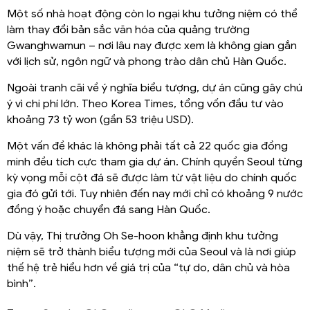
Một số nhà hoạt động còn lo ngại khu tưởng niệm có thể
làm thay đổi bản sắc văn hóa của quảng trường
Gwanghwamun – nơi lâu nay được xem là không gian gắn
với lịch sử, ngôn ngữ và phong trào dân chủ Hàn Quốc.
Ngoài tranh cãi về ý nghĩa biểu tượng, dự án cũng gây chú
ý vì chi phí lớn. Theo Korea Times, tổng vốn đầu tư vào
khoảng 73 tỷ won (gần 53 triệu USD).
Một vấn đề khác là không phải tất cả 22 quốc gia đồng
minh đều tích cực tham gia dự án. Chính quyền Seoul từng
kỳ vọng mỗi cột đá sẽ được làm từ vật liệu do chính quốc
gia đó gửi tới. Tuy nhiên đến nay mới chỉ có khoảng 9 nước
đồng ý hoặc chuyển đá sang Hàn Quốc.
Dù vậy, Thị trưởng Oh Se-hoon khẳng định khu tưởng
niệm sẽ trở thành biểu tượng mới của Seoul và là nơi giúp
thế hệ trẻ hiểu hơn về giá trị của “tự do, dân chủ và hòa
bình”.