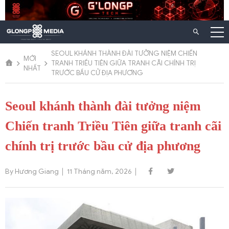
Chuyển
đến
nội
dung
SEOUL KHÁNH THÀNH ĐÀI TƯỞNG NIỆM CHIẾN
MỚI
TRANH TRIỀU TIÊN GIỮA TRANH CÃI CHÍNH TRỊ
NHẤT
TRƯỚC BẦU CỬ ĐỊA PHƯƠNG
Seoul khánh thành đài tưởng niệm
Chiến tranh Triều Tiên giữa tranh cãi
chính trị trước bầu cử địa phương
By Hương Giang
11 Tháng năm, 2026