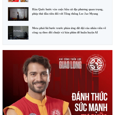
Hàn Quốc bước vào cuộc bầu cử địa phương quan trọng,
phép thử đầu tiên đối với Tổng thống Lee Jae Myung
Meta phải lùi bước trước phản ứng dữ dội của nhân viên về
công cụ theo dõi chuột và bàn phím để huấn luyện AI