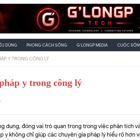
IÊU DÙNG
PHONG CÁCH SỐNG
G’LONGP MEDIA
CUỘC SỐNG
ÁP Y TRONG CÔNG LÝ
háp y trong công lý
dụng, đóng vai trò quan trọng trong việc phân tích và
p y không chỉ giúp các chuyên gia pháp lý hiểu rõ hơn 