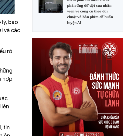
phản ứng dữ dội của nhân
viên về công cụ theo dõi
chuột và bàn phím để huấn
 lý, bao
luyện AI
ai và các
ểu rõ
những
ù hợp
 xác
liên
 tin
 hiện