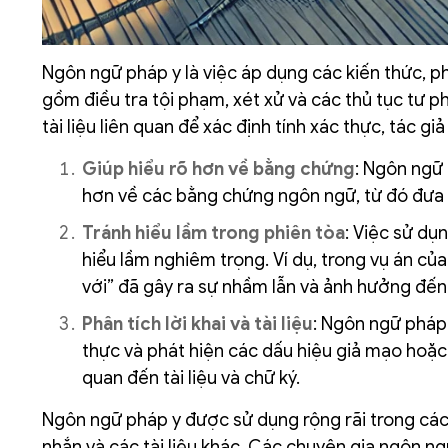
Ngôn ngữ pháp y là việc áp dụng các kiến thức, p
gồm điều tra tội phạm, xét xử và các thủ tục tư p
tài liệu liên quan để xác định tính xác thực, tác giả
Giúp hiểu rõ hơn về bằng chứng
: Ngôn ngữ 
hơn về các bằng chứng ngôn ngữ, từ đó đưa 
Tránh hiểu lầm trong phiên tòa
: Việc sử dụ
hiểu lầm nghiêm trọng. Ví dụ, trong vụ án củ
với” đã gây ra sự nhầm lẫn và ảnh hưởng đế
Phân tích lời khai và tài liệu
: Ngôn ngữ pháp y
thực và phát hiện các dấu hiệu giả mạo hoặc 
quan đến tài liệu và chữ ký.
Ngôn ngữ pháp y được sử dụng rộng rãi trong các c
nhắn và các tài liệu khác. Các chuyên gia ngôn ng