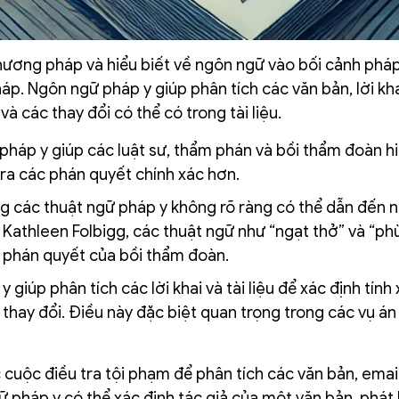
hương pháp và hiểu biết về ngôn ngữ vào bối cảnh pháp
háp. Ngôn ngữ pháp y giúp phân tích các văn bản, lời kh
 và các thay đổi có thể có trong tài liệu.
pháp y giúp các luật sư, thẩm phán và bồi thẩm đoàn hi
ra các phán quyết chính xác hơn.
ng các thuật ngữ pháp y không rõ ràng có thể dẫn đến 
a Kathleen Folbigg, các thuật ngữ như “ngạt thở” và “ph
n phán quyết của bồi thẩm đoàn.
 giúp phân tích các lời khai và tài liệu để xác định tính
thay đổi. Điều này đặc biệt quan trọng trong các vụ án 
uộc điều tra tội phạm để phân tích các văn bản, email,
ữ pháp y có thể xác định tác giả của một văn bản, phát