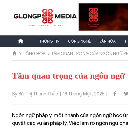
Chuyển
đến
nội
dung
THÔNG TIN
CÔNG NGHỆ
VĂN HÓA
T
TỔNG HỢP
TẦM QUAN TRỌNG CỦA NGÔN NGỮ PH
Tầm quan trọng của ngôn ngữ p
By Bùi Thị Thanh Thảo
18 Tháng Một, 2025
Ngôn ngữ pháp y, một nhánh của ngôn ngữ học ứng 
quyết các vụ án pháp lý. Việc làm rõ ngôn ngữ phá