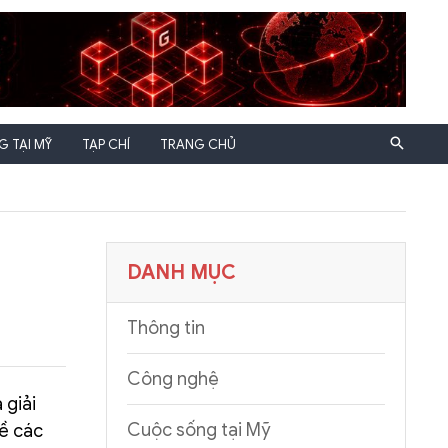
 TẠI MỸ
TẠP CHÍ
TRANG CHỦ
DANH MỤC
Thông tin
Công nghệ
 giải
Cuộc sống tại Mỹ
về các