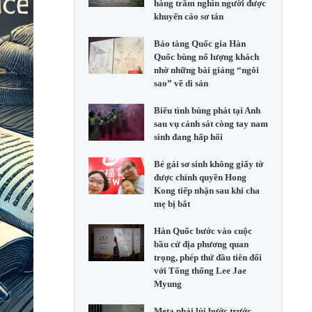
hàng trăm nghìn người được
khuyến cáo sơ tán
Bảo tàng Quốc gia Hàn
Quốc bùng nổ lượng khách
nhờ những bài giảng “ngôi
sao” về di sản
Biểu tình bùng phát tại Anh
sau vụ cảnh sát còng tay nam
sinh đang hấp hối
Bé gái sơ sinh không giấy tờ
được chính quyền Hong
Kong tiếp nhận sau khi cha
mẹ bị bắt
Hàn Quốc bước vào cuộc
bầu cử địa phương quan
trọng, phép thử đầu tiên đối
với Tổng thống Lee Jae
Myung
Meta phải lùi bước trước