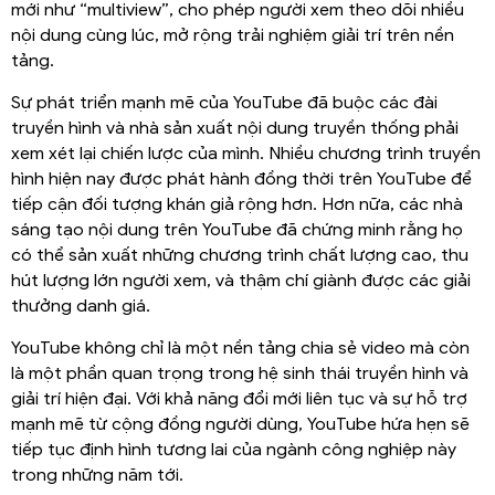
mới như “multiview”, cho phép người xem theo dõi nhiều
nội dung cùng lúc, mở rộng trải nghiệm giải trí trên nền
tảng.​
Sự phát triển mạnh mẽ của YouTube đã buộc các đài
truyền hình và nhà sản xuất nội dung truyền thống phải
xem xét lại chiến lược của mình. Nhiều chương trình truyền
hình hiện nay được phát hành đồng thời trên YouTube để
tiếp cận đối tượng khán giả rộng hơn. Hơn nữa, các nhà
sáng tạo nội dung trên YouTube đã chứng minh rằng họ
có thể sản xuất những chương trình chất lượng cao, thu
hút lượng lớn người xem, và thậm chí giành được các giải
thưởng danh giá.​
YouTube không chỉ là một nền tảng chia sẻ video mà còn
là một phần quan trọng trong hệ sinh thái truyền hình và
giải trí hiện đại. Với khả năng đổi mới liên tục và sự hỗ trợ
mạnh mẽ từ cộng đồng người dùng, YouTube hứa hẹn sẽ
tiếp tục định hình tương lai của ngành công nghiệp này
trong những năm tới.​