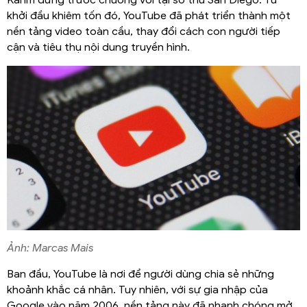
Karim đứng trước chuồng voi tại sở thú San Diego. Từ
khởi đầu khiêm tốn đó, YouTube đã phát triển thành một
nền tảng video toàn cầu, thay đổi cách con người tiếp
cận và tiêu thụ nội dung truyền hình.
Ảnh: Marcas Mais
Ban đầu, YouTube là nơi để người dùng chia sẻ những
khoảnh khắc cá nhân. Tuy nhiên, với sự gia nhập của
Google vào năm 2006, nền tảng này đã nhanh chóng mở