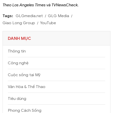
Theo Los Angeles Times và TVNewsCheck.
Tags:
GLGmedia.net
GLG Media
Giao Long Group
YouTube
DANH MỤC
Thông tin
Công nghệ
Cuộc sống tại Mỹ
Văn Hóa & Thể Thao
Tiêu dùng
Phong Cách Sống